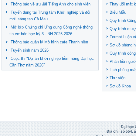
Thông báo về ưu đãi Tiếng Anh cho sinh viên
Thay đổi mật 
Tuyển dụng tại Trung tâm Khởi nghiệp và đổi
Biểu Mẫu
mới sáng tạo Cà Mau
Quy trình Công
Mở lớp Chứng chỉ Ứng dụng Công nghệ thông
Quy trình mượ
tin cơ bản học kỳ 3 - NH 2025-2026
Format Luận v
Thông báo quản lý Mô hình cafe Thanh niên
Sơ đồ phòng h
Tuyển sinh năm 2026
Quy trình công
Cuộc thi "Dự án khởi nghiệp tiềm năng Đại học
Phản hồi ngườ
Cần Thơ năm 2026"
Lịch phòng má
Thư viện
Sơ đồ Khoa
Đại học 
Địa chỉ: số 554,