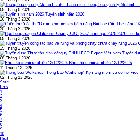
Thông báo quản lý Mô hình c
05 Tháng 5 2026
Tuyển sinh năm 2026
26 Tháng 3 2026
Cuộc thi "Dự án khởi nghiệp tiềm năng Đại học Cần Thơ năm 20
20 Tháng 3 2026
Học bổ
05 Tháng 3 2026
25 Tháng 2 2026
Tuyển dụ
08 Tháng 1 2026
Báo cáo seminar chiều 12/12/2025
11 Tháng 12 2025
Thông báo Workshop" Kỹ năng mềm và cơ hội việc l
02 Tháng 12 2025
Start
Prev
1
2
3
4
5
6
7
8
9
10
Next