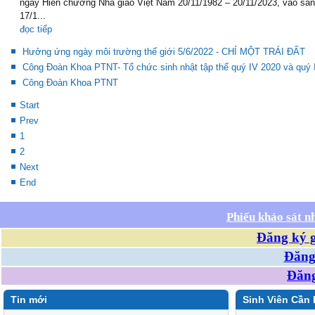
ngày Hiến chương Nhà giáo Việt Nam 20/11/1982 – 20/11/2023, vào sá
17/1...
đọc tiếp
Hưởng ứng ngày môi trường thế giới 5/6/2022 - CHỈ MỘT TRÁI ĐẤT
Công Đoàn Khoa PTNT- Tổ chức sinh nhật tập thể quý IV 2020 và quý 
Công Đoàn Khoa PTNT
Start
Prev
1
2
Next
End
Phiếu khảo sát n
Đăng ký g
Đăng 
Đăng
Tin mới
Sinh Viên Cần 