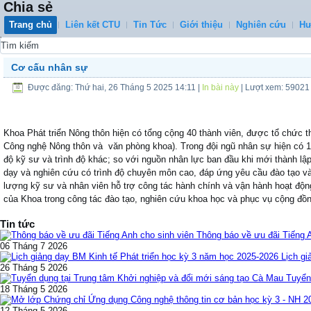
Chia sẻ
Trang chủ
Liên kết CTU
Tin Tức
Giới thiệu
Nghiên cứu
Hư
0
Cơ cấu nhân sự
Được đăng: Thứ hai, 26 Tháng 5 2025 14:11
|
In bài này
| Lượt xem: 59021
Khoa Phát triển Nông thôn hiện có tổng cộng 40 thành viên, được tổ chức
Công nghệ Nông thôn và văn phòng khoa). Trong đội ngũ nhân sự hiện có 12 T
độ kỹ sư và trình độ khác; so với nguồn nhân lực ban đầu khi mới thành lậ
dạy và nghiên cứu có trình độ chuyên môn cao, đáp ứng yêu cầu đào tạo và
lượng kỹ sư và nhân viên hỗ trợ công tác hành chính và vận hành hoạt độ
của Khoa trong công tác đào tạo, nghiên cứu khoa học và phục vụ cộng đồn
Tin tức
Thông báo về ưu đãi Tiếng 
06 Tháng 7 2026
Lịch gi
26 Tháng 5 2026
Tuyển
18 Tháng 5 2026
12 Tháng 5 2026