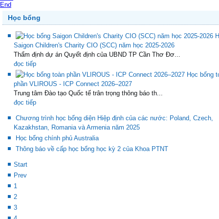
End
Học bổng
H
Saigon Children's Charity CIO (SCC) năm học 2025-2026
Thẩm định dự án Quyết định của UBND TP Cần Thơ Đơ...
đọc tiếp
Học bổng t
phần VLIROUS - ICP Connect 2026–2027
Trung tâm Đào tạo Quốc tế trân trọng thông báo th...
đọc tiếp
Chương trình học bổng diện Hiệp định của các nước: Poland, Czech,
Kazakhstan, Romania và Armenia năm 2025
Học bổng chính phủ Australia
Thông báo về cấp học bổng học kỳ 2 của Khoa PTNT
Start
Prev
1
2
3
4