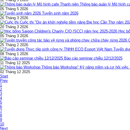
Thông báo quản lý Mô hình c
05 Tháng 5 2026
Tuyển sinh năm 2026
26 Tháng 3 2026
Cuộc thi "Dự án khởi nghiệp tiềm năng Đại học Cần Thơ năm 20
20 Tháng 3 2026
Học bổ
05 Tháng 3 2026
25 Tháng 2 2026
Tuyển dụ
08 Tháng 1 2026
Báo cáo seminar chiều 12/12/2025
11 Tháng 12 2025
Thông báo Workshop" Kỹ năng mềm và cơ hội việc l
02 Tháng 12 2025
Start
Prev
1
2
3
4
5
6
7
8
9
10
Next