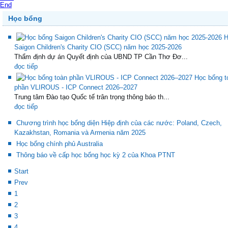
End
Học bổng
H
Saigon Children's Charity CIO (SCC) năm học 2025-2026
Thẩm định dự án Quyết định của UBND TP Cần Thơ Đơ...
đọc tiếp
Học bổng t
phần VLIROUS - ICP Connect 2026–2027
Trung tâm Đào tạo Quốc tế trân trọng thông báo th...
đọc tiếp
Chương trình học bổng diện Hiệp định của các nước: Poland, Czech,
Kazakhstan, Romania và Armenia năm 2025
Học bổng chính phủ Australia
Thông báo về cấp học bổng học kỳ 2 của Khoa PTNT
Start
Prev
1
2
3
4