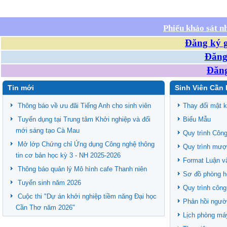
Phiếu khảo sát n
Đăng ký g
Đăng 
Đăng
Tin mới
Sinh Viên Cần 
Thông báo về ưu đãi Tiếng Anh cho sinh viên
Thay đổi mật 
Tuyển dụng tại Trung tâm Khởi nghiệp và đổi
Biểu Mẫu
mới sáng tạo Cà Mau
Quy trình Công
Mở lớp Chứng chỉ Ứng dụng Công nghệ thông
Quy trình mượ
tin cơ bản học kỳ 3 - NH 2025-2026
Format Luận v
Thông báo quản lý Mô hình cafe Thanh niên
Sơ đồ phòng h
Tuyển sinh năm 2026
Quy trình công
Cuộc thi "Dự án khởi nghiệp tiềm năng Đại học
Phản hồi ngườ
Cần Thơ năm 2026"
Lịch phòng má