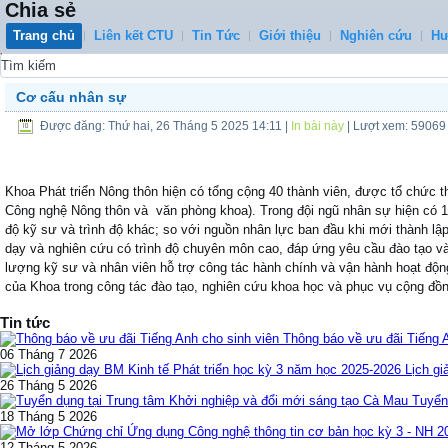
Chia sẻ
Trang chủ
Liên kết CTU
Tin Tức
Giới thiệu
Nghiên cứu
Hư
0
Cơ cấu nhân sự
Được đăng: Thứ hai, 26 Tháng 5 2025 14:11
|
In bài này
| Lượt xem: 59069
Khoa Phát triển Nông thôn hiện có tổng cộng 40 thành viên, được tổ chức
Công nghệ Nông thôn và văn phòng khoa). Trong đội ngũ nhân sự hiện có 12 T
độ kỹ sư và trình độ khác; so với nguồn nhân lực ban đầu khi mới thành lậ
dạy và nghiên cứu có trình độ chuyên môn cao, đáp ứng yêu cầu đào tạo và
lượng kỹ sư và nhân viên hỗ trợ công tác hành chính và vận hành hoạt độ
của Khoa trong công tác đào tạo, nghiên cứu khoa học và phục vụ cộng đồn
Tin tức
Thông báo về ưu đãi Tiếng 
06 Tháng 7 2026
Lịch gi
26 Tháng 5 2026
Tuyển
18 Tháng 5 2026
12 Tháng 5 2026