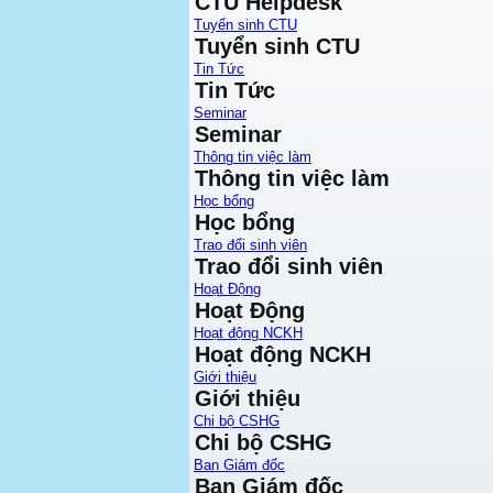
CTU Helpdesk
Tuyển sinh CTU
Tuyển sinh CTU
Tin Tức
Tin Tức
Seminar
Seminar
Thông tin việc làm
Thông tin việc làm
Học bổng
Học bổng
Trao đổi sinh viên
Trao đổi sinh viên
Hoạt Động
Hoạt Động
Hoạt động NCKH
Hoạt động NCKH
Giới thiệu
Giới thiệu
Chi bộ CSHG
Chi bộ CSHG
Ban Giám đốc
Ban Giám đốc