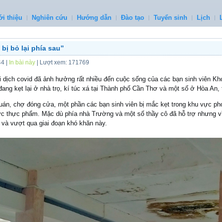
ới thiệu
Nghiên cứu
Hướng dẫn
Đào tạo
Tuyển sinh
Lịch
bị bỏ lại phía sau”
44
|
In bài này
| Lượt xem: 171769
dịch covid đã ảnh hưởng rất nhiều đến cuộc sống của các bạn sinh viên Kh
ang kẹt lại ở nhà trọ, kí túc xá tại Thành phố Cần Thơ và một số ở Hòa An, 
quán, chợ đóng cửa, một phần các bạn sinh viên bị mắc kẹt trong khu vực ph
ực thực phẩm. Mặc dù phía nhà Trường và một số thầy cô đã hỗ trợ nhưng vì 
 và vượt qua giai đoạn khó khăn này.