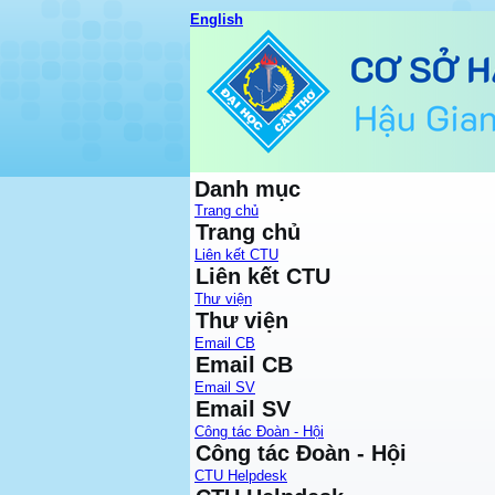
English
Danh mục
Trang chủ
Trang chủ
Liên kết CTU
Liên kết CTU
Thư viện
Thư viện
Email CB
Email CB
Email SV
Email SV
Công tác Đoàn - Hội
Công tác Đoàn - Hội
CTU Helpdesk