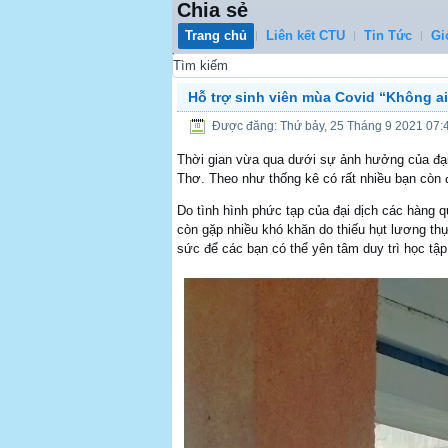
Chia sẻ
Trang chủ
Liên kết CTU
Tin Tức
Gi
0
Hỗ trợ sinh viên mùa Covid “Không ai 
Được đăng: Thứ bảy, 25 Tháng 9 2021 07:
Thời gian vừa qua dưới sự ảnh hưởng của đại 
Thơ. Theo như thống kê có rất nhiều bạn còn đ
Do tình hình phức tạp của đại dịch các hàng 
còn gặp nhiều khó khăn do thiếu hụt lương th
sức để các bạn có thể yên tâm duy trì học tập