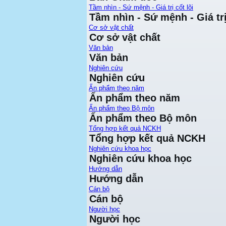
Tầm nhìn - Sứ mệnh - Giá trị cốt lõi
Tầm nhìn - Sứ mệnh - Giá trị
Cơ sở vật chất
Cơ sở vật chất
Văn bản
Văn bản
Nghiên cứu
Nghiên cứu
Ấn phẩm theo năm
Ấn phẩm theo năm
Ấn phẩm theo Bộ môn
Ấn phẩm theo Bộ môn
Tổng hợp kết quả NCKH
Tổng hợp kết quả NCKH
Nghiên cứu khoa học
Nghiên cứu khoa học
Hướng dẫn
Hướng dẫn
Cán bộ
Cán bộ
Người học
Người học