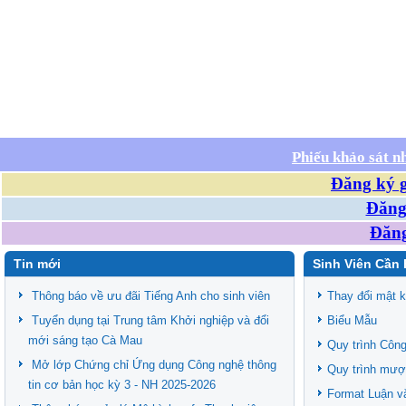
Phiếu khảo sát n
Đăng ký g
Đăng 
Đăng
Tin mới
Sinh Viên Cần 
Thông báo về ưu đãi Tiếng Anh cho sinh viên
Thay đổi mật 
Tuyển dụng tại Trung tâm Khởi nghiệp và đổi
Biểu Mẫu
mới sáng tạo Cà Mau
Quy trình Công
Mở lớp Chứng chỉ Ứng dụng Công nghệ thông
Quy trình mượ
tin cơ bản học kỳ 3 - NH 2025-2026
Format Luận v