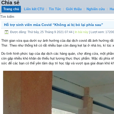
Chia sẻ
Trang chủ
Liên kết CTU
Tin Tức
Giới thiệu
Nghiên cứu
Hư
0
Hỗ trợ sinh viên mùa Covid “Không ai bị bỏ lại phía sau”
Được đăng: Thứ bảy, 25 Tháng 9 2021 07:44
|
In bài này
| Lượt xem: 1720
Thời gian vừa qua dưới sự ảnh hưởng của đại dịch covid đã ảnh hưởng rất 
Thơ. Theo như thống kê có rất nhiều bạn còn đang kẹt lại ở nhà trọ, kí túc
Do tình hình phức tạp của đại dịch các hàng quán, chợ đóng cửa, một phần 
còn gặp nhiều khó khăn do thiếu hụt lương thực thực phẩm. Mặc dù phía nhà
sức để các bạn có thể yên tâm duy trì học tập và vượt qua giai đoạn khó k