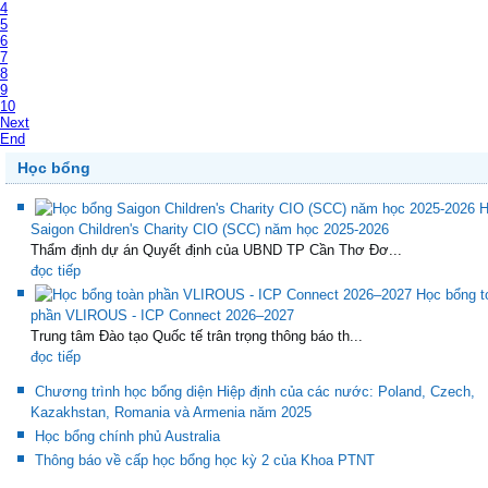
4
5
6
7
8
9
10
Next
End
Học bổng
H
Saigon Children's Charity CIO (SCC) năm học 2025-2026
Thẩm định dự án Quyết định của UBND TP Cần Thơ Đơ...
đọc tiếp
Học bổng t
phần VLIROUS - ICP Connect 2026–2027
Trung tâm Đào tạo Quốc tế trân trọng thông báo th...
đọc tiếp
Chương trình học bổng diện Hiệp định của các nước: Poland, Czech,
Kazakhstan, Romania và Armenia năm 2025
Học bổng chính phủ Australia
Thông báo về cấp học bổng học kỳ 2 của Khoa PTNT