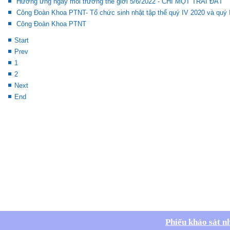
Hưởng ứng ngày môi trường thế giới 5/6/2022 - CHỈ MỘT TRÁI ĐẤT
Công Đoàn Khoa PTNT- Tổ chức sinh nhật tập thể quý IV 2020 và quý 
Công Đoàn Khoa PTNT
Start
Prev
1
2
Next
End
Phiếu khảo sát n