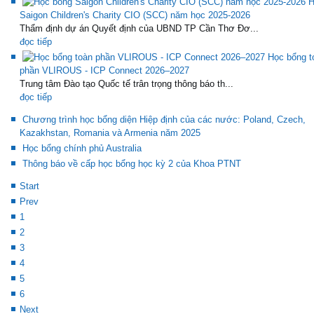
H
Saigon Children's Charity CIO (SCC) năm học 2025-2026
Thẩm định dự án Quyết định của UBND TP Cần Thơ Đơ...
đọc tiếp
Học bổng t
phần VLIROUS - ICP Connect 2026–2027
Trung tâm Đào tạo Quốc tế trân trọng thông báo th...
đọc tiếp
Chương trình học bổng diện Hiệp định của các nước: Poland, Czech,
Kazakhstan, Romania và Armenia năm 2025
Học bổng chính phủ Australia
Thông báo về cấp học bổng học kỳ 2 của Khoa PTNT
Start
Prev
1
2
3
4
5
6
Next