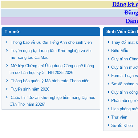
Đăng ký g
Đăng 
Đăng
Tin mới
Sinh Viên Cần 
Thông báo về ưu đãi Tiếng Anh cho sinh viên
Thay đổi mật 
Tuyển dụng tại Trung tâm Khởi nghiệp và đổi
Biểu Mẫu
mới sáng tạo Cà Mau
Quy trình Công
Mở lớp Chứng chỉ Ứng dụng Công nghệ thông
Quy trình mượ
tin cơ bản học kỳ 3 - NH 2025-2026
Format Luận v
Thông báo quản lý Mô hình cafe Thanh niên
Sơ đồ phòng h
Tuyển sinh năm 2026
Quy trình công
Cuộc thi "Dự án khởi nghiệp tiềm năng Đại học
Phản hồi ngườ
Cần Thơ năm 2026"
Lịch phòng má
Thư viện
Sơ đồ Khoa