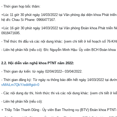
- Thời gian họp bốc thăm:
+Lúc 11 giờ 30 phút ngày 14/03/2022 tại Văn phòng đại diện khoa Phát triển
hệ đ/c Chau Si Phane: 0966477167.
+Lúc 16 giờ 30 phút ngày 14/03/2022 tại Văn phòng Đoàn khoa Phát triển N
0918471695.
- Thể thức thi đấu và các nội dung khác: (xem chi tiết ở kế hoạch số 76-K
- Liên hệ phản hồi (nếu có): Đ/c Nguyễn Minh Hậu- Ủy viên BCH Đoàn kh
2.2. Hội diễn văn nghệ khoa PTNT năm 2022:
- Thời gian dự kiến: từ ngày 02/04/2022– 03/04/2022.
- Thời gian đăng ký: Từ ngày ra thông báo đến hết ngày 14/03/2022 tại đườ
vMAiLm7QkY/edit#gid=0
- Các nội dung dự thi, hình thức thi và các nội dung khác: (xem chi tiết ở
- Liên hệ phản hồi (nếu có):
+ Thầy Trần Thanh Dũng - Ủy viên Ban Thường vụ (BTV) Đoàn khoa PTNT