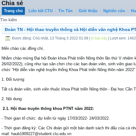
Chia sẻ
Trang chủ
Liên kết CTU
Tin Tức
Giới thiệu
Nghiên cứu
Hư
0
Đoàn TN - Hội thao truyền thống và Hội diễn văn nghệ Khoa P
Được đăng: Chủ nhật, 13 Tháng 3 2022 01:08
|
In bài này
| Lượt xem: 146
Mến chào các đồng chí,
Nhằm chào mừng Đại hội Đoàn khoa Phát triển Nông thôn lần thứ V nhiệm 
26/02/2022); cũng như tạo sân chơi cho các bạn đoàn viên, sinh viên giao 
chức “Hội diễn văn nghệ truyền thống Khoa Phát triển Nông thôn năm 2022” 
1. Đối tượng:
Tất cả đoàn viên, sinh viên thuộc khoa Phát triển Nông thôn - Đại học Cần
2. Nội dung:
2.1. Hội thao truyền thống khoa PTNT năm 2022:
- Thời gian tổ chức: dự kiến từ ngày 17/03/2022- 24/03/2022.
- Thời gian đăng ký: Các Chi đoàn gửi một bản danh sách thi đấu của cá nhâ
mail: haub1909227@student.ctu.edu.vn