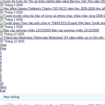
Cuộc thi "Dự án khởi nghiệp tiềm năng Đại học Cần Thơ năm 20
20 Tháng 3 2026
Học bổ
05 Tháng 3 2026
25 Tháng 2 2026
Tuyển dụ
08 Tháng 1 2026
Báo cáo seminar chiều 12/12/2025
11 Tháng 12 2025
Thông báo Workshop" Kỹ năng mềm và cơ hội việc l
02 Tháng 12 2025
Start
Prev
1
2
3
4
5
6
7
8
9
10
Next
End
Học bổng