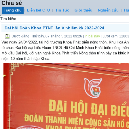
Chia sẻ
Trang chủ
Liên kết CTU
Tin Tức
Giới thiệu
Nghiên cứu
Hư
0
Đại hội Đoàn Khoa PTNT lần V nhiệm kỳ 2022-2024
Được đăng: Thứ bảy, 07 Tháng 5 2022 09:26
|
In bài này
| Lượt xem: 1280
Vào ngày 24/04/2022, tại hội trường Khoa Phát triển nông thôn, Khu Hòa A
tổ chức Đại hội đại biểu Đoàn TNCS Hồ Chí Minh Khoa Phát triển nông thôn lâ
Mở đầu Đại hội, đội văn nghệ Khoa Phát triển Nông thôn trình bày ca khúc
niệm 10 năm thành lập Khoa.