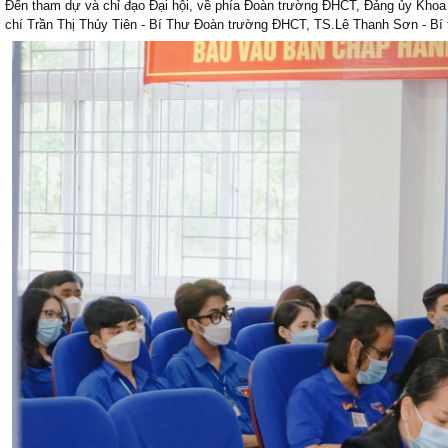
Đến tham dự và chỉ đạo Đại hội, về phía Đoàn trường ĐHCT, Đảng ủy Khoa 
chí Trần Thị Thủy Tiên - Bí Thư Đoàn trường ĐHCT, TS.Lê Thanh Sơn - B