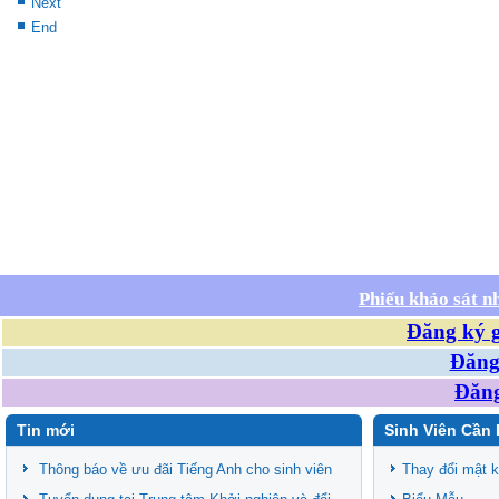
Next
End
Phiếu khảo sát n
Đăng ký g
Đăng 
Đăng
Tin mới
Sinh Viên Cần 
Thông báo về ưu đãi Tiếng Anh cho sinh viên
Thay đổi mật 