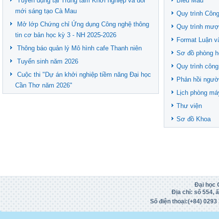
Tuyển dụng tại Trung tâm Khởi nghiệp và đổi
Biểu Mẫu
mới sáng tạo Cà Mau
Quy trình Công
Mở lớp Chứng chỉ Ứng dụng Công nghệ thông
Quy trình mượ
tin cơ bản học kỳ 3 - NH 2025-2026
Format Luận v
Thông báo quản lý Mô hình cafe Thanh niên
Sơ đồ phòng h
Tuyển sinh năm 2026
Quy trình công
Cuộc thi "Dự án khởi nghiệp tiềm năng Đại học
Phản hồi ngườ
Cần Thơ năm 2026"
Lịch phòng má
Thư viện
Sơ đồ Khoa
Đại học 
Địa chỉ: số 554,
Số điện thoại:(+84)