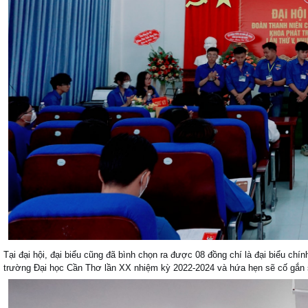
Tại đại hội, đại biểu cũng đã bình chọn ra được 08 đồng chí là đại biểu c
trường Đại học Cần Thơ lần XX nhiệm kỳ 2022-2024 và hứa hẹn sẽ cố gắn