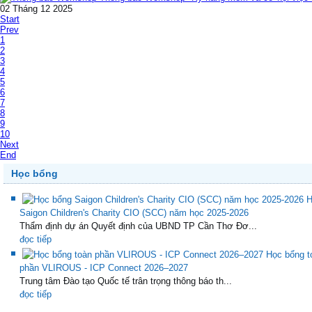
02 Tháng 12 2025
Start
Prev
1
2
3
4
5
6
7
8
9
10
Next
End
Học bổng
H
Saigon Children's Charity CIO (SCC) năm học 2025-2026
Thẩm định dự án Quyết định của UBND TP Cần Thơ Đơ...
đọc tiếp
Học bổng t
phần VLIROUS - ICP Connect 2026–2027
Trung tâm Đào tạo Quốc tế trân trọng thông báo th...
đọc tiếp