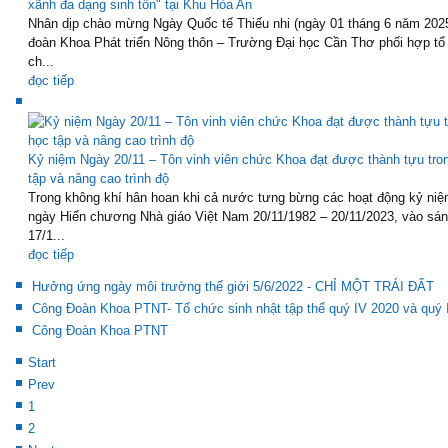
xãnh đa dạng sinh tồn" tại Khu Hòa An
Nhân dịp chào mừng Ngày Quốc tế Thiếu nhi (ngày 01 tháng 6 năm 202
đoàn Khoa Phát triển Nông thôn – Trường Đại học Cần Thơ phối hợp tổ
ch...
đọc tiếp
Kỷ niệm Ngày 20/11 – Tôn vinh viên chức Khoa đạt được thành tựu tro
tập và nâng cao trình độ
Trong không khí hân hoan khi cả nước tưng bừng các hoạt động kỷ niệ
ngày Hiến chương Nhà giáo Việt Nam 20/11/1982 – 20/11/2023, vào sá
17/1...
đọc tiếp
Hưởng ứng ngày môi trường thế giới 5/6/2022 - CHỈ MỘT TRÁI ĐẤT
Công Đoàn Khoa PTNT- Tổ chức sinh nhật tập thể quý IV 2020 và quý 
Công Đoàn Khoa PTNT
Start
Prev
1
2