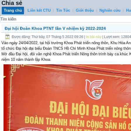
Chia sẻ
Trang chủ
Liên kết CTU
Tin Tức
Giới thiệu
Nghiên cứu
Hư
0
Đại hội Đoàn Khoa PTNT lần V nhiệm kỳ 2022-2024
Được đăng: Thứ bảy, 07 Tháng 5 2022 09:26
|
In bài này
| Lượt xem: 1280
Vào ngày 24/04/2022, tại hội trường Khoa Phát triển nông thôn, Khu Hòa A
tổ chức Đại hội đại biểu Đoàn TNCS Hồ Chí Minh Khoa Phát triển nông thôn lâ
Mở đầu Đại hội, đội văn nghệ Khoa Phát triển Nông thôn trình bày ca khúc
niệm 10 năm thành lập Khoa.