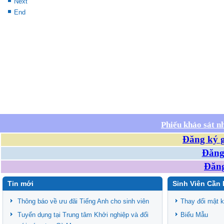
Next
End
Phiếu khảo sát n
Đăng ký g
Đăng 
Đăng
Tin mới
Sinh Viên Cần 
Thông báo về ưu đãi Tiếng Anh cho sinh viên
Thay đổi mật 
Tuyển dụng tại Trung tâm Khởi nghiệp và đổi
Biểu Mẫu