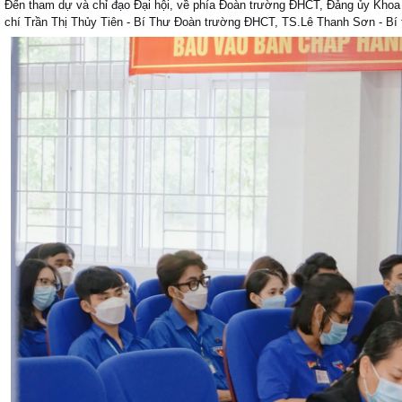
Đến tham dự và chỉ đạo Đại hội, về phía Đoàn trường ĐHCT, Đảng ủy Khoa 
chí Trần Thị Thủy Tiên - Bí Thư Đoàn trường ĐHCT, TS.Lê Thanh Sơn - B