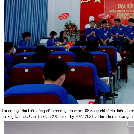
Tại đại hội, đại biểu cũng đã bình chọn ra được 08 đồng chí là đại biểu c
trường Đại học Cần Thơ lần XX nhiệm kỳ 2022-2024 và hứa hẹn sẽ cố gắn