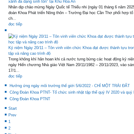
xãnh đa dạng sinh tồn" tại Khu Hòa An
Nhân dịp chào mừng Ngày Quốc tế Thiếu nhi (ngày 01 tháng 6 năm 202
đoàn Khoa Phát triển Nông thôn – Trường Đại học Cần Thơ phối hợp tổ
ch...
đọc tiếp
Kỷ niệm Ngày 20/11 – Tôn vinh viên chức Khoa đạt được thành tựu tro
tập và nâng cao trình độ
Trong không khí hân hoan khi cả nước tưng bừng các hoạt động kỷ niệ
ngày Hiến chương Nhà giáo Việt Nam 20/11/1982 – 20/11/2023, vào sá
17/1...
đọc tiếp
Hưởng ứng ngày môi trường thế giới 5/6/2022 - CHỈ MỘT TRÁI ĐẤT
Công Đoàn Khoa PTNT- Tổ chức sinh nhật tập thể quý IV 2020 và quý 
Công Đoàn Khoa PTNT
Start
Prev
1
2