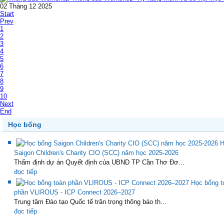
02 Tháng 12 2025
Start
Prev
1
2
3
4
5
6
7
8
9
10
Next
End
Học bổng
H
Saigon Children's Charity CIO (SCC) năm học 2025-2026
Thẩm định dự án Quyết định của UBND TP Cần Thơ Đơ...
đọc tiếp
Học bổng t
phần VLIROUS - ICP Connect 2026–2027
Trung tâm Đào tạo Quốc tế trân trọng thông báo th...
đọc tiếp