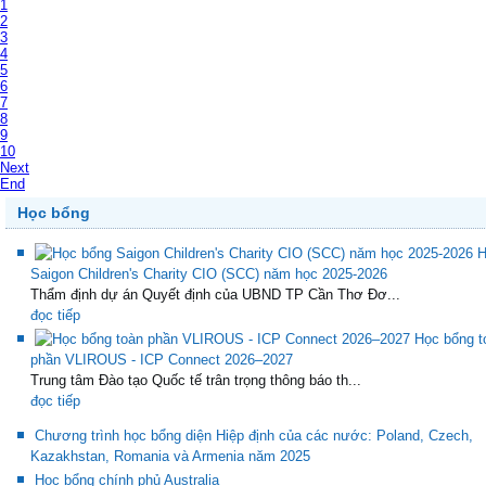
1
2
3
4
5
6
7
8
9
10
Next
End
Học bổng
H
Saigon Children's Charity CIO (SCC) năm học 2025-2026
Thẩm định dự án Quyết định của UBND TP Cần Thơ Đơ...
đọc tiếp
Học bổng t
phần VLIROUS - ICP Connect 2026–2027
Trung tâm Đào tạo Quốc tế trân trọng thông báo th...
đọc tiếp
Chương trình học bổng diện Hiệp định của các nước: Poland, Czech,
Kazakhstan, Romania và Armenia năm 2025
Học bổng chính phủ Australia