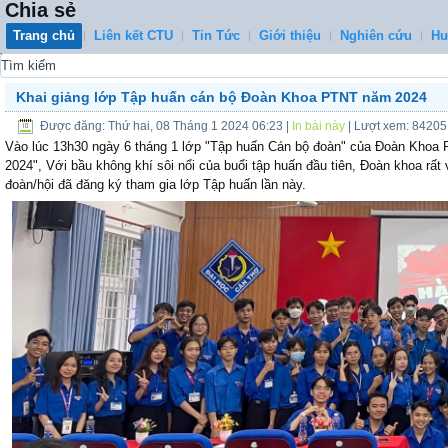
Chia sẻ
Trang chủ
Liên kết CTU
Tin Tức
Giới thiệu
Nghiên cứu
Hư
0
Khai giảng lớp Tập huấn cán bộ Đoàn Khoa PTNT năm 2024
Được đăng: Thứ hai, 08 Tháng 1 2024 06:23
|
In bài này
| Lượt xem: 84205
Vào lúc 13h30 ngày 6 tháng 1 lớp "Tập huấn Cán bộ đoàn" của Đoàn Khoa 
2024", Với bầu không khí sôi nổi của buổi tập huấn đầu tiên, Đoàn khoa rất 
đoàn/hội đã đăng ký tham gia lớp Tập huấn lần này.