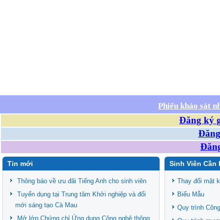
Phiếu khảo sát n
Đăng ký g
Đăng 
Đăng
Tin mới
Sinh Viên Cần 
Thông báo về ưu đãi Tiếng Anh cho sinh viên
Thay đổi mật 
Tuyển dụng tại Trung tâm Khởi nghiệp và đổi
Biểu Mẫu
mới sáng tạo Cà Mau
Quy trình Công
Mở lớp Chứng chỉ Ứng dụng Công nghệ thông