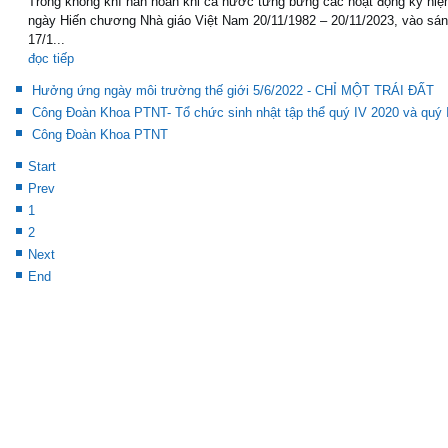
Trong không khí hân hoan khi cả nước tưng bừng các hoạt động kỷ niệ
ngày Hiến chương Nhà giáo Việt Nam 20/11/1982 – 20/11/2023, vào sá
17/1...
đọc tiếp
Hưởng ứng ngày môi trường thế giới 5/6/2022 - CHỈ MỘT TRÁI ĐẤT
Công Đoàn Khoa PTNT- Tổ chức sinh nhật tập thể quý IV 2020 và quý 
Công Đoàn Khoa PTNT
Start
Prev
1
2
Next
End