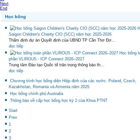
Next
End
Học bổng
H
Saigon Children's Charity CIO (SCC) năm học 2025-2026
Thẩm định dự án Quyết định của UBND TP Cần Thơ Đơ...
đọc tiếp
Học bổng t
phần VLIROUS - ICP Connect 2026–2027
Trung tâm Đào tạo Quốc tế trân trọng thông báo th...
đọc tiếp
Chương trình học bổng diện Hiệp định của các nước: Poland, Czech,
Kazakhstan, Romania và Armenia năm 2025
Học bổng chính phủ Australia
Thông báo về cấp học bổng học kỳ 2 của Khoa PTNT
Start
Prev
1
2
3