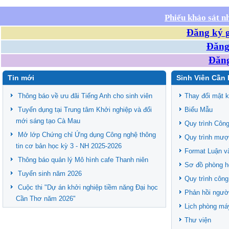
Phiếu khảo sát n
Đăng ký g
Đăng 
Đăng
Tin mới
Sinh Viên Cần 
Thông báo về ưu đãi Tiếng Anh cho sinh viên
Thay đổi mật 
Tuyển dụng tại Trung tâm Khởi nghiệp và đổi
Biểu Mẫu
mới sáng tạo Cà Mau
Quy trình Công
Mở lớp Chứng chỉ Ứng dụng Công nghệ thông
Quy trình mượ
tin cơ bản học kỳ 3 - NH 2025-2026
Format Luận v
Thông báo quản lý Mô hình cafe Thanh niên
Sơ đồ phòng h
Tuyển sinh năm 2026
Quy trình công
Cuộc thi "Dự án khởi nghiệp tiềm năng Đại học
Phản hồi ngườ
Cần Thơ năm 2026"
Lịch phòng má
Thư viện