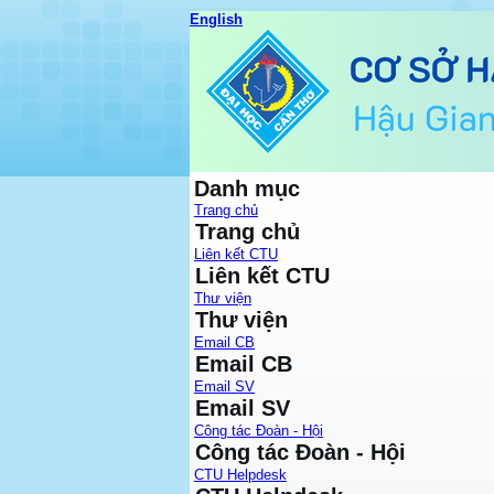
English
Danh mục
Trang chủ
Trang chủ
Liên kết CTU
Liên kết CTU
Thư viện
Thư viện
Email CB
Email CB
Email SV
Email SV
Công tác Đoàn - Hội
Công tác Đoàn - Hội
CTU Helpdesk