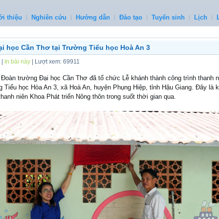
ới thiệu
Nghiên cứu
Hướng dẫn
Đào tạo
Tuyển sinh
Lịch
ại học Cần Thơ tại Trường Tiểu học Hoà An 3
|
In bài này
| Lượt xem: 69911
 , Đoàn trường Đại học Cần Thơ đã tổ chức Lễ khánh thành công trình thanh
g Tiểu học Hòa An 3, xã Hoà An, huyện Phụng Hiệp, tỉnh Hậu Giang. Đây là k
thanh niên Khoa Phát triển Nông thôn trong suốt thời gian qua.