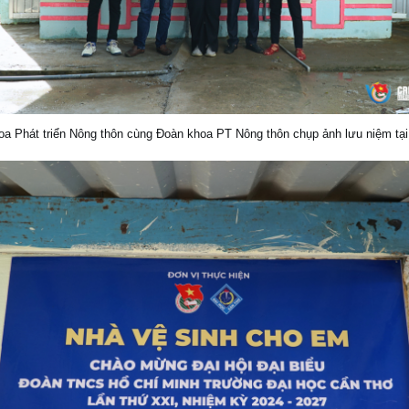
oa Phát triển Nông thôn cùng Đoàn khoa PT Nông thôn chụp ảnh lưu niệm tại