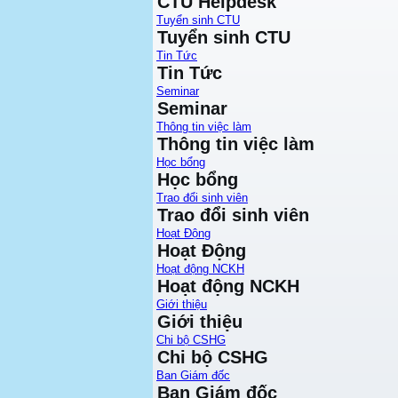
CTU Helpdesk
Tuyển sinh CTU
Tuyển sinh CTU
Tin Tức
Tin Tức
Seminar
Seminar
Thông tin việc làm
Thông tin việc làm
Học bổng
Học bổng
Trao đổi sinh viên
Trao đổi sinh viên
Hoạt Động
Hoạt Động
Hoạt động NCKH
Hoạt động NCKH
Giới thiệu
Giới thiệu
Chi bộ CSHG
Chi bộ CSHG
Ban Giám đốc
Ban Giám đốc