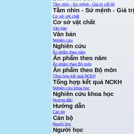
Tầm nhìn - Sứ mệnh - Giá trị cốt lõi
Tầm nhìn - Sứ mệnh - Giá trị
Cơ sở vật chất
Cơ sở vật chất
Văn bản
Văn bản
Nghiên cứu
Nghiên cứu
Ấn phẩm theo năm
Ấn phẩm theo năm
Ấn phẩm theo Bộ môn
Ấn phẩm theo Bộ môn
Tổng hợp kết quả NCKH
Tổng hợp kết quả NCKH
Nghiên cứu khoa học
Nghiên cứu khoa học
Hướng dẫn
Hướng dẫn
Cán bộ
Cán bộ
Người học
Người học