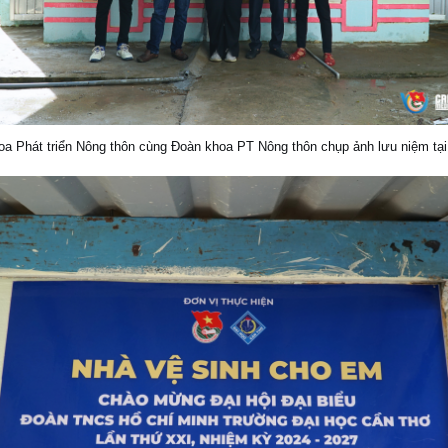
oa Phát triển Nông thôn cùng Đoàn khoa PT Nông thôn chụp ảnh lưu niệm tại