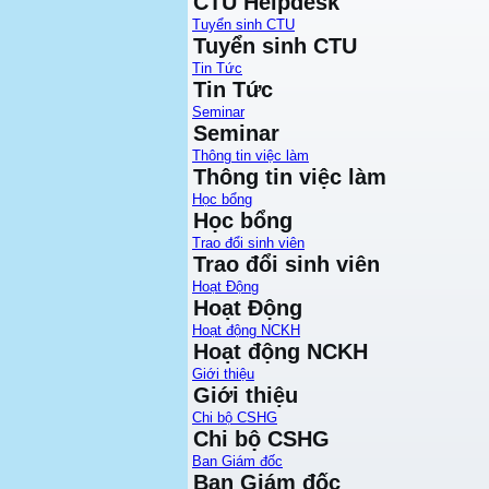
CTU Helpdesk
Tuyển sinh CTU
Tuyển sinh CTU
Tin Tức
Tin Tức
Seminar
Seminar
Thông tin việc làm
Thông tin việc làm
Học bổng
Học bổng
Trao đổi sinh viên
Trao đổi sinh viên
Hoạt Động
Hoạt Động
Hoạt động NCKH
Hoạt động NCKH
Giới thiệu
Giới thiệu
Chi bộ CSHG
Chi bộ CSHG
Ban Giám đốc
Ban Giám đốc