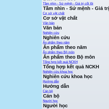
Tầm nhìn - Sứ mệnh - Giá trị cốt lõi
Tầm nhìn - Sứ mệnh - Giá trị
Cơ sở vật chất
Cơ sở vật chất
Văn bản
Văn bản
Nghiên cứu
Nghiên cứu
Ấn phẩm theo năm
Ấn phẩm theo năm
Ấn phẩm theo Bộ môn
Ấn phẩm theo Bộ môn
Tổng hợp kết quả NCKH
Tổng hợp kết quả NCKH
Nghiên cứu khoa học
Nghiên cứu khoa học
Hướng dẫn
Hướng dẫn
Cán bộ
Cán bộ
Người học
Người học