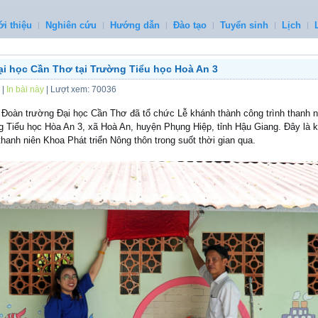
ới thiệu
Nghiên cứu
Hướng dẫn
Đào tạo
Tuyển sinh
Lịch
ại học Cần Thơ tại Trường Tiểu học Hoà An 3
|
In bài này
| Lượt xem: 70036
 , Đoàn trường Đại học Cần Thơ đã tổ chức Lễ khánh thành công trình thanh
g Tiểu học Hòa An 3, xã Hoà An, huyện Phụng Hiệp, tỉnh Hậu Giang. Đây là k
thanh niên Khoa Phát triển Nông thôn trong suốt thời gian qua.