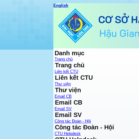
English
Danh mục
Trang chủ
Trang chủ
Liên kết CTU
Liên kết CTU
Thư viện
Thư viện
Email CB
Email CB
Email SV
Email SV
Công tác Đoàn - Hội
Công tác Đoàn - Hội
CTU Helpdesk