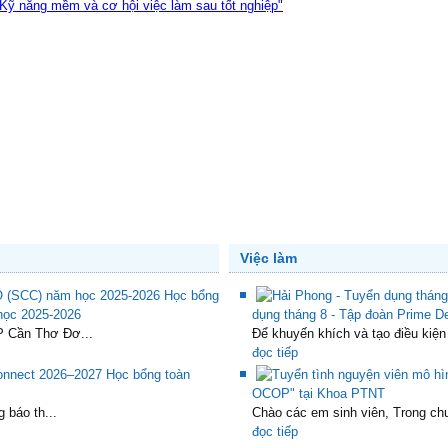
ỹ năng mềm và cơ hội việc làm sau tốt nghiệp"
Việc làm
Học bổng
 học 2025-2026
dụng tháng 8 - Tập đoàn Prime De
P Cần Thơ Đơ...
Để khuyến khích và tạo điều kiện
đọc tiếp
Học bổng toàn
OCOP" tại Khoa PTNT
 báo th...
Chào các em sinh viên, Trong chư
đọc tiếp