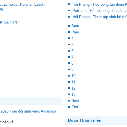
a các nước: Poland, Czech,
Hải Phong - Học bổng tập đoàn
25
Parttime - Hỗ trợ nông dân cài 
Hải Phong - Thực tập sinh hệ th
a Khoa PTNT
Start
Prev
4
5
6
7
8
9
10
11
12
13
Next
End
Trao đổi sinh viên: Airlangga
Đoàn Thanh niên
g báo về...