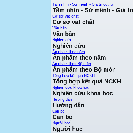
Tầm nhìn - Sứ mệnh - Giá trị cốt lõi
Tầm nhìn - Sứ mệnh - Giá trị
Cơ sở vật chất
Cơ sở vật chất
Văn bản
Văn bản
Nghiên cứu
Nghiên cứu
Ấn phẩm theo năm
Ấn phẩm theo năm
Ấn phẩm theo Bộ môn
Ấn phẩm theo Bộ môn
Tổng hợp kết quả NCKH
Tổng hợp kết quả NCKH
Nghiên cứu khoa học
Nghiên cứu khoa học
Hướng dẫn
Hướng dẫn
Cán bộ
Cán bộ
Người học
Người học