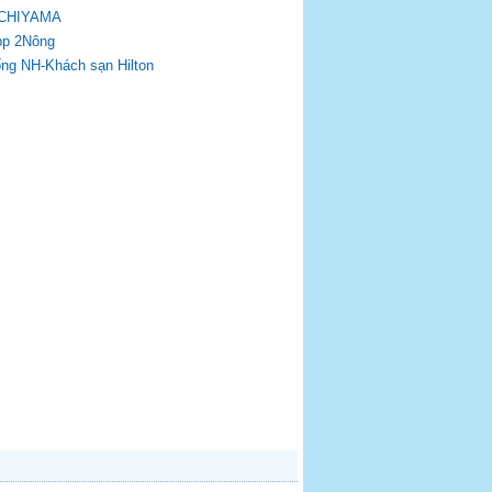
 ICHIYAMA
app 2Nông
ống NH-Khách sạn Hilton