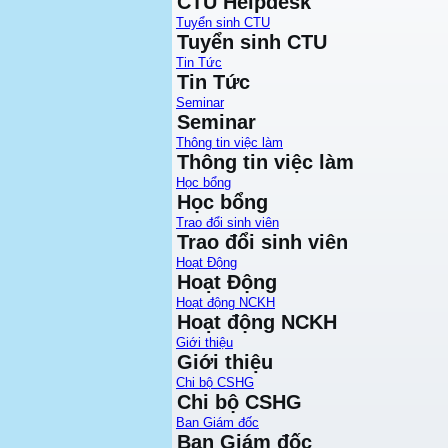
CTU Helpdesk
Tuyển sinh CTU
Tuyển sinh CTU
Tin Tức
Tin Tức
Seminar
Seminar
Thông tin việc làm
Thông tin việc làm
Học bổng
Học bổng
Trao đổi sinh viên
Trao đổi sinh viên
Hoạt Động
Hoạt Động
Hoạt động NCKH
Hoạt động NCKH
Giới thiệu
Giới thiệu
Chi bộ CSHG
Chi bộ CSHG
Ban Giám đốc
Ban Giám đốc