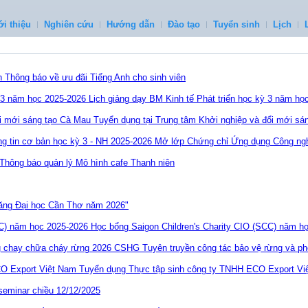
ới thiệu
Nghiên cứu
Hướng dẫn
Đào tạo
Tuyển sinh
Lịch
Thông báo về ưu đãi Tiếng Anh cho sinh viên
Lịch giảng dạy BM Kinh tế Phát triển học kỳ 3 năm họ
Tuyển dụng tại Trung tâm Khởi nghiệp và đổi mới sá
Mở lớp Chứng chỉ Ứng dụng Công nghệ
Thông báo quản lý Mô hình cafe Thanh niên
năng Đại học Cần Thơ năm 2026"
Học bổng Saigon Children's Charity CIO (SCC) năm h
Tuyên truyền công tác bảo vệ rừng và 
Tuyển dụng Thực tập sinh công ty TNHH ECO Export Vi
seminar chiều 12/12/2025