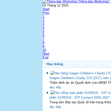
Thông báo Workshop" K
02 Tháng 12 2025
Start
Prev
1
2
3
4
5
6
7
8
9
10
Next
End
Học bổng
Saigon Children's Charity CIO (SCC) năm
Thẩm định dự án Quyết định của UBND T
đọc tiếp
phần VLIROUS - ICP Connect 2026–2027
Trung tâm Đào tạo Quốc tế trân trọng thông
đọc tiếp