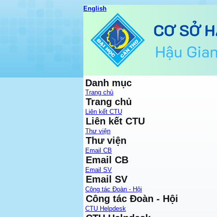
English
Danh mục
Trang chủ
Trang chủ
Liên kết CTU
Liên kết CTU
Thư viện
Thư viện
Email CB
Email CB
Email SV
Email SV
Công tác Đoàn - Hội
Công tác Đoàn - Hội
CTU Helpdesk