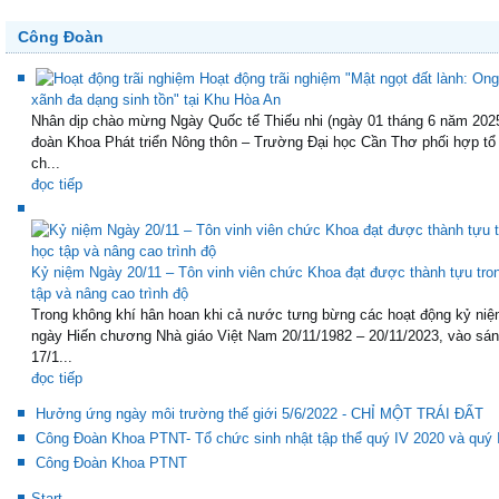
Công Đoàn
Hoạt động trãi nghiệm "Mật ngọt đất lành: Ong
xãnh đa dạng sinh tồn" tại Khu Hòa An
Nhân dịp chào mừng Ngày Quốc tế Thiếu nhi (ngày 01 tháng 6 năm 202
đoàn Khoa Phát triển Nông thôn – Trường Đại học Cần Thơ phối hợp tổ
ch...
đọc tiếp
Kỷ niệm Ngày 20/11 – Tôn vinh viên chức Khoa đạt được thành tựu tro
tập và nâng cao trình độ
Trong không khí hân hoan khi cả nước tưng bừng các hoạt động kỷ niệ
ngày Hiến chương Nhà giáo Việt Nam 20/11/1982 – 20/11/2023, vào sá
17/1...
đọc tiếp
Hưởng ứng ngày môi trường thế giới 5/6/2022 - CHỈ MỘT TRÁI ĐẤT
Công Đoàn Khoa PTNT- Tổ chức sinh nhật tập thể quý IV 2020 và quý 
Công Đoàn Khoa PTNT
Start