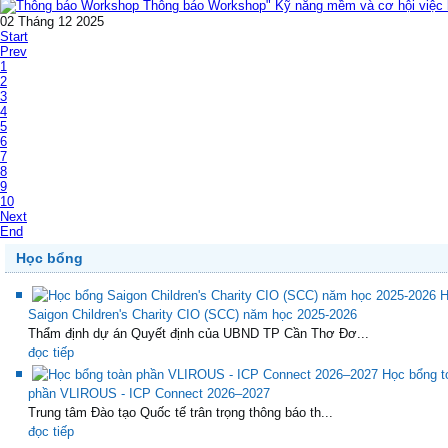
Thông báo Workshop" Kỹ năng mềm và cơ hội việc l
02 Tháng 12 2025
Start
Prev
1
2
3
4
5
6
7
8
9
10
Next
End
Học bổng
H
Saigon Children's Charity CIO (SCC) năm học 2025-2026
Thẩm định dự án Quyết định của UBND TP Cần Thơ Đơ...
đọc tiếp
Học bổng t
phần VLIROUS - ICP Connect 2026–2027
Trung tâm Đào tạo Quốc tế trân trọng thông báo th...
đọc tiếp