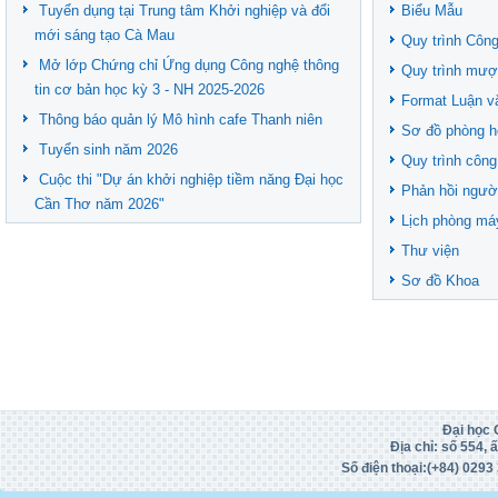
Tuyển dụng tại Trung tâm Khởi nghiệp và đổi
Biểu Mẫu
mới sáng tạo Cà Mau
Quy trình Công
Mở lớp Chứng chỉ Ứng dụng Công nghệ thông
Quy trình mượ
tin cơ bản học kỳ 3 - NH 2025-2026
Format Luận v
Thông báo quản lý Mô hình cafe Thanh niên
Sơ đồ phòng h
Tuyển sinh năm 2026
Quy trình công
Cuộc thi "Dự án khởi nghiệp tiềm năng Đại học
Phản hồi ngườ
Cần Thơ năm 2026"
Lịch phòng má
Thư viện
Sơ đồ Khoa
Đại học 
Địa chỉ: số 554,
Số điện thoại:(+84)