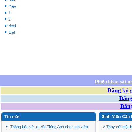
Prev
1
2
Next
End
Phiếu khảo sát n
Đăng ký g
Đăng 
Đăng
Tin mới
Sinh Viên Cần 
Thông báo về ưu đãi Tiếng Anh cho sinh viên
Thay đổi mật 