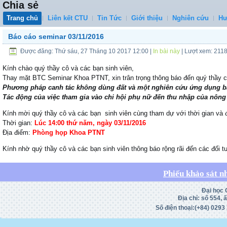
Chia sẻ
Trang chủ
Liên kết CTU
Tin Tức
Giới thiệu
Nghiên cứu
Hư
Báo cáo seminar 03/11/2016
Được đăng: Thứ sáu, 27 Tháng 10 2017 12:00
|
In bài này
| Lượt xem: 211
Kính chào quý thầy cô và các bạn sinh viên,
Thay mặt BTC Seminar Khoa PTNT, xin trân trọng thông báo đến quý thầy c
Phương pháp canh tác không dùng đất và một nghiên cứu ứng dụng b
Tác động của việc tham gia vào chi hội phụ nữ đến thu nhập của nông
Kính mời quý thầy cô và các bạn sinh viên cùng tham dự với thời gian và 
Thời gian:
Lúc 14:00 thứ năm, ngày 03/11/2016
Địa điểm:
Phòng họp Khoa PTNT
Kính nhờ quý thầy cô và các bạn sinh viên thông báo rộng rãi đến các đối
Phiếu khảo sát n
Đại học 
Địa chỉ: số 554,
Số điện thoại:(+84)