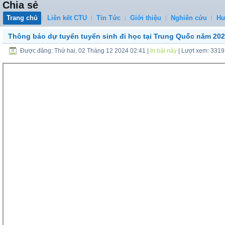
Chia sẻ
Trang chủ
Liên kết CTU
Tin Tức
Giới thiệu
Nghiên cứu
Hư
Thông báo dự tuyển tuyển sinh đi học tại Trung Quốc năm 20
Được đăng: Thứ hai, 02 Tháng 12 2024 02:41
|
In bài này
| Lượt xem: 331