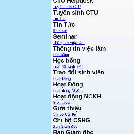
CTU Helpdesk
Tuyển sinh CTU
Tuyển sinh CTU
Tin Tức
Tin Tức
Seminar
Seminar
Thông tin việc làm
Thông tin việc làm
Học bổng
Học bổng
Trao đổi sinh viên
Trao đổi sinh viên
Hoạt Động
Hoạt Động
Hoạt động NCKH
Hoạt động NCKH
Giới thiệu
Giới thiệu
Chi bộ CSHG
Chi bộ CSHG
Ban Giám đốc
Ban Giám đốc