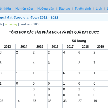
ới thiệu
Nghiên cứu
Hướng dẫn
Đào tạo
Tuyển sinh
Lịch
uả đạt được giai đoạn 2012 - 2022
37
|
In bài này
| Lượt xem: 2805
TỔNG HỢP CÁC SẢN PHẨM NCKH VÀ KẾT QUẢ ĐẠT ĐƯỢC
Số lượng
2013
2014
2015
2016
2017
2018
2019
3
2
2
2
4
6
2
3
1
4
3
1
2
7
3
1
1
1
6
1
1
1
0
0
0
1
0
0
0
0
0
2
0
0
0
0
0
0
25
14
37
33
33
27
19