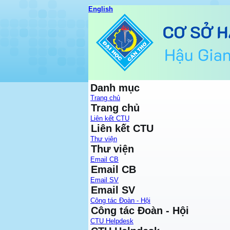
English
Danh mục
Trang chủ
Trang chủ
Liên kết CTU
Liên kết CTU
Thư viện
Thư viện
Email CB
Email CB
Email SV
Email SV
Công tác Đoàn - Hội
Công tác Đoàn - Hội
CTU Helpdesk