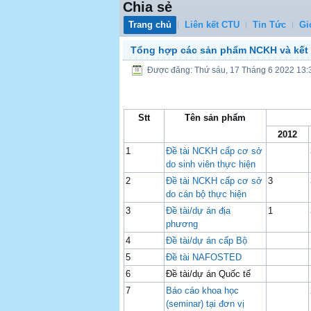
Chia sẻ
Trang chủ
Liên kết CTU
Tin Tức
Gi
Tổng hợp các sản phẩm NCKH và kết q
Được đăng: Thứ sáu, 17 Tháng 6 2022 13:
Stt
Tên sản phẩm
2012
1
Đề tài NCKH cấp cơ sở
do sinh viên thực hiện
2
Đề tài NCKH cấp cơ sở
3
do cán bộ thực hiện
3
Đề tài/dự án địa
1
phương
4
Đề tài/dự án cấp Bộ
5
Đề tài NAFOSTED
6
Đề tài/dự án Quốc tế
7
Báo cáo khoa học
(seminar) tại đơn vị