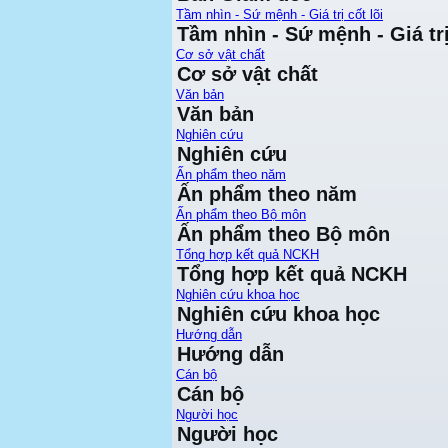
Tầm nhìn - Sứ mệnh - Giá trị cốt lõi
Tầm nhìn - Sứ mệnh - Giá trị
Cơ sở vật chất
Cơ sở vật chất
Văn bản
Văn bản
Nghiên cứu
Nghiên cứu
Ấn phẩm theo năm
Ấn phẩm theo năm
Ấn phẩm theo Bộ môn
Ấn phẩm theo Bộ môn
Tổng hợp kết quả NCKH
Tổng hợp kết quả NCKH
Nghiên cứu khoa học
Nghiên cứu khoa học
Hướng dẫn
Hướng dẫn
Cán bộ
Cán bộ
Người học
Người học