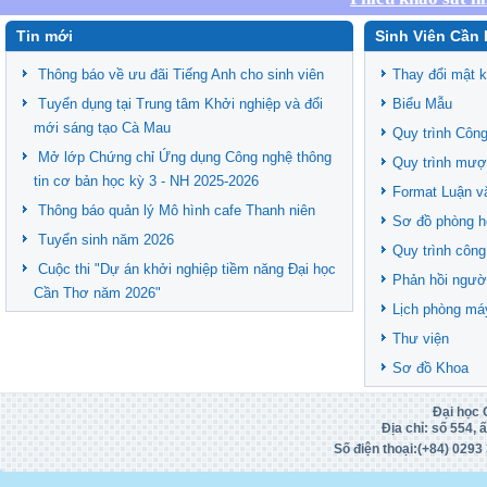
Tin mới
Sinh Viên Cần 
Thông báo về ưu đãi Tiếng Anh cho sinh viên
Thay đổi mật 
Tuyển dụng tại Trung tâm Khởi nghiệp và đổi
Biểu Mẫu
mới sáng tạo Cà Mau
Quy trình Công
Mở lớp Chứng chỉ Ứng dụng Công nghệ thông
Quy trình mượ
tin cơ bản học kỳ 3 - NH 2025-2026
Format Luận v
Thông báo quản lý Mô hình cafe Thanh niên
Sơ đồ phòng h
Tuyển sinh năm 2026
Quy trình công
Cuộc thi "Dự án khởi nghiệp tiềm năng Đại học
Phản hồi ngườ
Cần Thơ năm 2026"
Lịch phòng má
Thư viện
Sơ đồ Khoa
Đại học 
Địa chỉ: số 554,
Số điện thoại:(+84)