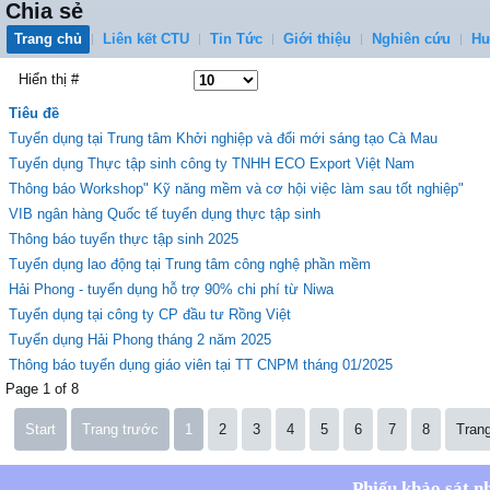
Chia sẻ
Trang chủ
Liên kết CTU
Tin Tức
Giới thiệu
Nghiên cứu
Hư
Hiển thị #
Tiêu đề
Tuyển dụng tại Trung tâm Khởi nghiệp và đổi mới sáng tạo Cà Mau
Tuyển dụng Thực tập sinh công ty TNHH ECO Export Việt Nam
Thông báo Workshop" Kỹ năng mềm và cơ hội việc làm sau tốt nghiệp"
VIB ngân hàng Quốc tế tuyển dụng thực tập sinh
Thông báo tuyển thực tập sinh 2025
Tuyển dụng lao động tại Trung tâm công nghệ phần mềm
Hải Phong - tuyển dụng hỗ trợ 90% chi phí từ Niwa
Tuyển dụng tại công ty CP đầu tư Rồng Việt
Tuyển dụng Hải Phong tháng 2 năm 2025
Thông báo tuyển dụng giáo viên tại TT CNPM tháng 01/2025
Page 1 of 8
Start
Trang trước
1
2
3
4
5
6
7
8
Tran
Phiếu khảo sát n