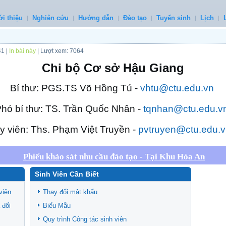
ới thiệu
Nghiên cứu
Hướng dẫn
Đào tạo
Tuyển sinh
Lịch
41
|
In bài này
| Lượt xem: 7064
Chi bộ Cơ sở Hậu Giang
Bí thư: PGS.TS Võ Hồng Tú -
vhtu@ctu.edu.vn
hó bí thư: TS. Trần Quốc Nhân -
tqnhan@ctu.edu.v
y viên: Ths. Phạm Việt Truyền -
pvtruyen@ctu.edu.v
Phiếu khảo sát nhu cầu đào tạo - Tại Khu Hòa An
Sinh Viên Cần Biết
viên
Thay đổi mật khẩu
 đổi
Biểu Mẫu
Quy trình Công tác sinh viên