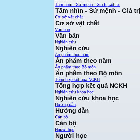
Tầm nhìn - Sứ mệnh - Giá trị cốt lõi
Tầm nhìn - Sứ mệnh - Giá trị
Cơ sở vật chất
Cơ sở vật chất
Văn bản
Văn bản
Nghiên cứu
Nghiên cứu
Ấn phẩm theo năm
Ấn phẩm theo năm
Ấn phẩm theo Bộ môn
Ấn phẩm theo Bộ môn
Tổng hợp kết quả NCKH
Tổng hợp kết quả NCKH
Nghiên cứu khoa học
Nghiên cứu khoa học
Hướng dẫn
Hướng dẫn
Cán bộ
Cán bộ
Người học
Người học