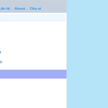
Liên hệ
Alumni
Chia sẻ
n
n