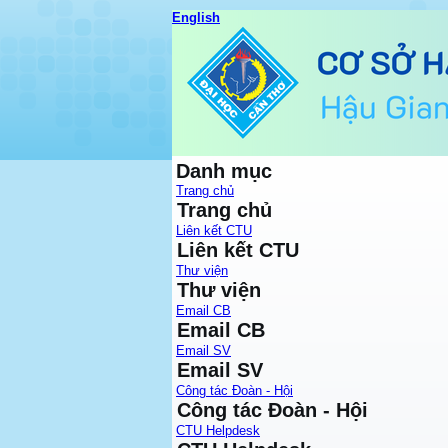
English
Danh mục
Trang chủ
Trang chủ
Liên kết CTU
Liên kết CTU
Thư viện
Thư viện
Email CB
Email CB
Email SV
Email SV
Công tác Đoàn - Hội
Công tác Đoàn - Hội
CTU Helpdesk