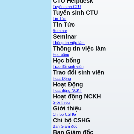
CTU Helpdesk
Tuyển sinh CTU
Tuyển sinh CTU
Tin Tức
Tin Tức
Seminar
Seminar
Thông tin việc làm
Thông tin việc làm
Học bổng
Học bổng
Trao đổi sinh viên
Trao đổi sinh viên
Hoạt Động
Hoạt Động
Hoạt động NCKH
Hoạt động NCKH
Giới thiệu
Giới thiệu
Chi bộ CSHG
Chi bộ CSHG
Ban Giám đốc
Ban Giám đốc