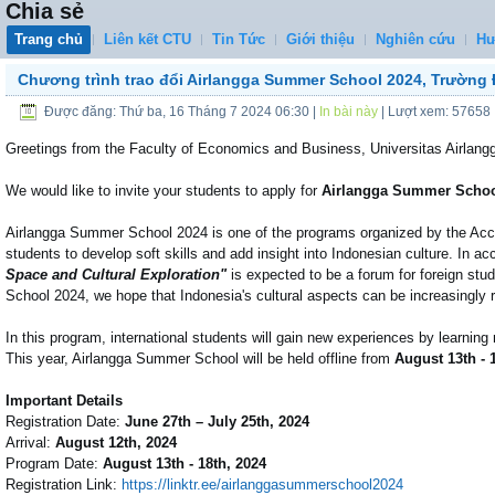
Chia sẻ
Trang chủ
Liên kết CTU
Tin Tức
Giới thiệu
Nghiên cứu
Hư
Chương trình trao đổi Airlangga Summer School 2024, Trường Đ
Được đăng: Thứ ba, 16 Tháng 7 2024 06:30
|
In bài này
| Lượt xem: 57658
Greetings from the Faculty of Economics and Business, Universitas Airlang
We would like to invite your students to apply for
Airlangga Summer Schoo
Airlangga Summer School 2024 is one of the programs organized by the Acco
students to develop soft skills and add insight into Indonesian culture. In ac
Space and Cultural Exploration"
is expected to be a forum for foreign stu
School 2024, we hope that Indonesia's cultural aspects can be increasingly 
In this program, international students will gain new experiences by learning n
This year, Airlangga Summer School will be held offline from
August 13th - 
Important Details
Registration Date:
June 27th – July 25th, 2024
Arrival:
August 12th, 2024
Program Date:
August 13th - 18th, 2024
Registration Link:
https://linktr.ee/
airlanggasummerschool2024