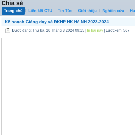
Chia sẻ
Trang chủ
Liên kết CTU
Tin Tức
Giới thiệu
Nghiên cứu
Hư
Kế hoạch Giảng dạy và ĐKHP HK Hè NH 2023-2024
Được đăng: Thứ ba, 26 Tháng 3 2024 09:15
|
In bài này
| Lượt xem: 567