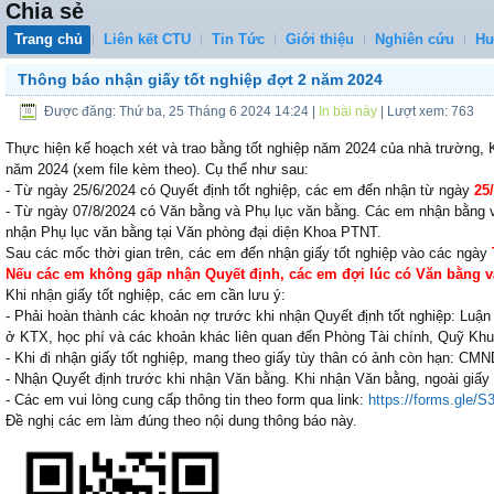
Chia sẻ
Trang chủ
Liên kết CTU
Tin Tức
Giới thiệu
Nghiên cứu
Hư
Thông báo nhận giấy tốt nghiệp đợt 2 năm 2024
Được đăng: Thứ ba, 25 Tháng 6 2024 14:24
|
In bài này
| Lượt xem: 763
Thực hiện kế hoạch xét và trao bằng tốt nghiệp năm 2024 của nhà trường, K
năm 2024 (xem file kèm theo). Cụ thể như sau:
- Từ ngày 25/6/2024 có Quyết định tốt nghiệp, các em đến nhận từ ngày
25
- Từ ngày 07/8/2024 có Văn bằng và Phụ lục văn bằng. Các em nhận bằng 
nhận Phụ lục văn bằng tại Văn phòng đại diện Khoa PTNT.
Sau các mốc thời gian trên, các em đến nhận giấy tốt nghiệp vào các ngày
Nếu các em không gấp nhận Quyết định, các em đợi lúc có Văn bằng v
Khi nhận giấy tốt nghiệp, các em cần lưu ý:
- Phải hoàn thành các khoản nợ trước khi nhận Quyết định tốt nghiệp: Luận 
ở KTX, học phí và các khoản khác liên quan đến Phòng Tài chính, Quỹ Khu
- Khi đi nhận giấy tốt nghiệp, mang theo giấy tùy thân có ảnh còn hạn: CM
- Nhận Quyết định trước khi nhận Văn bằng. Khi nhận Văn bằng, ngoài giấy t
- Các em vui lòng cung cấp thông tin theo form qua link:
https://forms.gle/
S
Đề nghị các em làm đúng theo nội dung thông báo này.