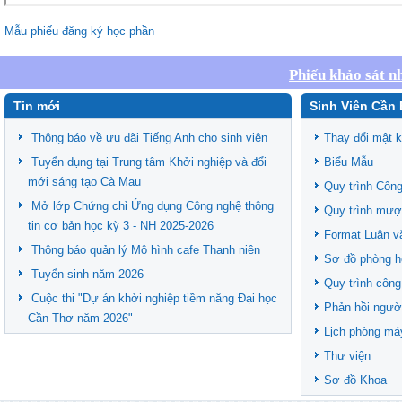
Mẫu phiếu đăng ký học phần
Phiếu khảo sát n
Tin mới
Sinh Viên Cần 
Thông báo về ưu đãi Tiếng Anh cho sinh viên
Thay đổi mật 
Tuyển dụng tại Trung tâm Khởi nghiệp và đổi
Biểu Mẫu
mới sáng tạo Cà Mau
Quy trình Công
Mở lớp Chứng chỉ Ứng dụng Công nghệ thông
Quy trình mượ
tin cơ bản học kỳ 3 - NH 2025-2026
Format Luận v
Thông báo quản lý Mô hình cafe Thanh niên
Sơ đồ phòng h
Tuyển sinh năm 2026
Quy trình công
Cuộc thi "Dự án khởi nghiệp tiềm năng Đại học
Phản hồi ngườ
Cần Thơ năm 2026"
Lịch phòng má
Thư viện
Sơ đồ Khoa