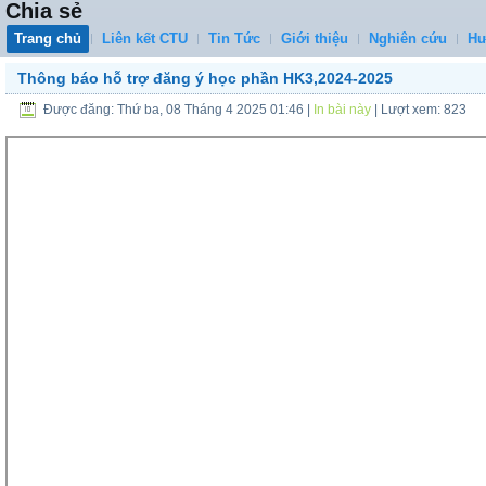
Chia sẻ
Trang chủ
Liên kết CTU
Tin Tức
Giới thiệu
Nghiên cứu
Hư
Thông báo hỗ trợ đăng ý học phần HK3,2024-2025
Được đăng: Thứ ba, 08 Tháng 4 2025 01:46
|
In bài này
| Lượt xem: 823