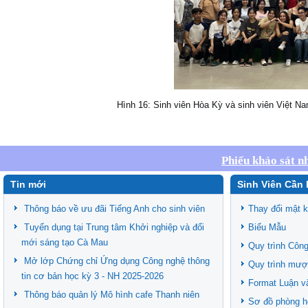
Hình 16: Sinh viên Hòa Kỳ và sinh viên Việt N
Phiếu khảo sát n
Tin mới
Sinh Viên Cần 
Thông báo về ưu đãi Tiếng Anh cho sinh viên
Thay đổi mật 
Tuyển dụng tại Trung tâm Khởi nghiệp và đổi
Biểu Mẫu
mới sáng tạo Cà Mau
Quy trình Công
Mở lớp Chứng chỉ Ứng dụng Công nghệ thông
Quy trình mượ
tin cơ bản học kỳ 3 - NH 2025-2026
Format Luận v
Thông báo quản lý Mô hình cafe Thanh niên
Sơ đồ phòng h