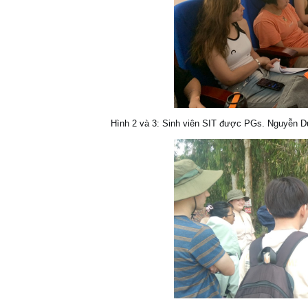
Hình 2 và 3: Sinh viên SIT được PGs. Nguyễn Du