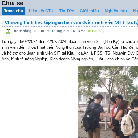
Chia sẻ
Trang chủ
Liên kết CTU
Tin Tức
Giới thiệu
Nghiên cứu
Hư
Chương trình học tập ngắn hạn của đoàn sinh viên SIT (Hoa K
Được đăng: Thứ tư, 20 Tháng 3 2024 13:52
|
In bài này
Từ ngày 19/02/2024 đến 22/02/2024, đoàn sinh viên SIT (Hoa Kỳ) từ chươn
sinh viên đến Khoa Phát triển Nông thôn của Trường Đại học Cần Thơ để h
và hỗ trợ cho đoàn sinh viên SIT tại Khu Hòa An là PGS. TS. Nguyễn Duy 
Anh, Kinh tế nông Nghiệp, Kinh doanh Nông nghiệp, Luật Hành chính và Côn