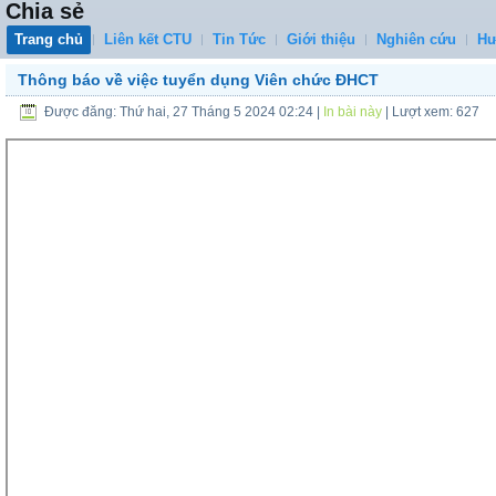
Chia sẻ
Trang chủ
Liên kết CTU
Tin Tức
Giới thiệu
Nghiên cứu
Hư
Thông báo về việc tuyển dụng Viên chức ĐHCT
Được đăng: Thứ hai, 27 Tháng 5 2024 02:24
|
In bài này
| Lượt xem: 627