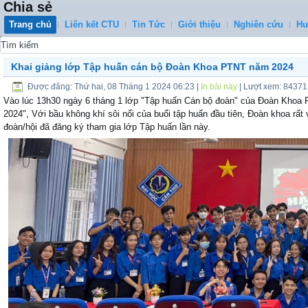
Chia sẻ
Trang chủ
Liên kết CTU
Tin Tức
Giới thiệu
Nghiên cứu
Hư
0
Khai giảng lớp Tập huấn cán bộ Đoàn Khoa PTNT năm 2024
Được đăng: Thứ hai, 08 Tháng 1 2024 06:23
|
In bài này
| Lượt xem: 84371
Vào lúc 13h30 ngày 6 tháng 1 lớp "Tập huấn Cán bộ đoàn" của Đoàn Khoa 
2024", Với bầu không khí sôi nổi của buổi tập huấn đầu tiên, Đoàn khoa rất 
đoàn/hội đã đăng ký tham gia lớp Tập huấn lần này.