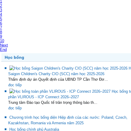
1
2
3
4
5
6
7
8
9
10
Next
End
Học bổng
H
Saigon Children's Charity CIO (SCC) năm học 2025-2026
Thẩm định dự án Quyết định của UBND TP Cần Thơ Đơ...
đọc tiếp
Học bổng t
phần VLIROUS - ICP Connect 2026–2027
Trung tâm Đào tạo Quốc tế trân trọng thông báo th...
đọc tiếp
Chương trình học bổng diện Hiệp định của các nước: Poland, Czech,
Kazakhstan, Romania và Armenia năm 2025
Học bổng chính phủ Australia