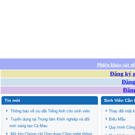
Phiếu khảo sát n
Đăng ký g
Đăng 
Đăng
Tin mới
Sinh Viên Cần 
Thông báo về ưu đãi Tiếng Anh cho sinh viên
Thay đổi mật 
Tuyển dụng tại Trung tâm Khởi nghiệp và đổi
Biểu Mẫu
mới sáng tạo Cà Mau
Quy trình Công
Mở lớp Chứng chỉ Ứng dụng Công nghệ thông