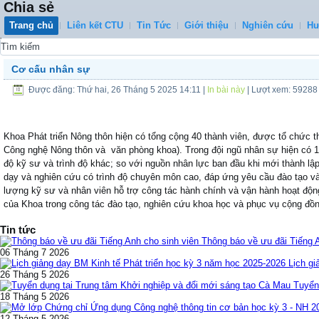
Chia sẻ
Trang chủ
Liên kết CTU
Tin Tức
Giới thiệu
Nghiên cứu
Hư
0
Cơ cấu nhân sự
Được đăng: Thứ hai, 26 Tháng 5 2025 14:11
|
In bài này
| Lượt xem: 59288
Khoa Phát triển Nông thôn hiện có tổng cộng 40 thành viên, được tổ chức
Công nghệ Nông thôn và văn phòng khoa). Trong đội ngũ nhân sự hiện có 12 T
độ kỹ sư và trình độ khác; so với nguồn nhân lực ban đầu khi mới thành lậ
dạy và nghiên cứu có trình độ chuyên môn cao, đáp ứng yêu cầu đào tạo và
lượng kỹ sư và nhân viên hỗ trợ công tác hành chính và vận hành hoạt độ
của Khoa trong công tác đào tạo, nghiên cứu khoa học và phục vụ cộng đồn
Tin tức
Thông báo về ưu đãi Tiếng 
06 Tháng 7 2026
Lịch gi
26 Tháng 5 2026
Tuyển
18 Tháng 5 2026
12 Tháng 5 2026