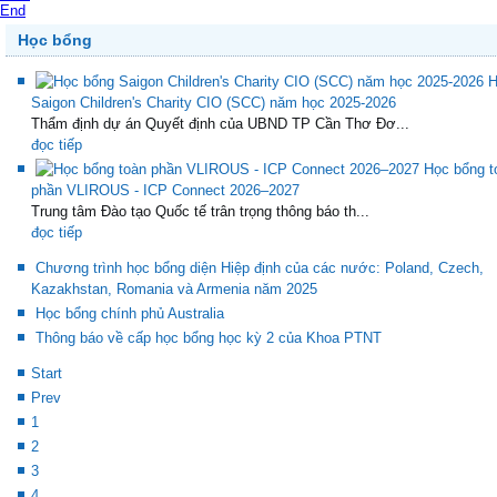
End
Học bổng
H
Saigon Children's Charity CIO (SCC) năm học 2025-2026
Thẩm định dự án Quyết định của UBND TP Cần Thơ Đơ...
đọc tiếp
Học bổng t
phần VLIROUS - ICP Connect 2026–2027
Trung tâm Đào tạo Quốc tế trân trọng thông báo th...
đọc tiếp
Chương trình học bổng diện Hiệp định của các nước: Poland, Czech,
Kazakhstan, Romania và Armenia năm 2025
Học bổng chính phủ Australia
Thông báo về cấp học bổng học kỳ 2 của Khoa PTNT
Start
Prev
1
2
3
4