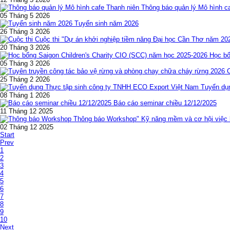
Thông báo quản lý Mô hình c
05 Tháng 5 2026
Tuyển sinh năm 2026
26 Tháng 3 2026
Cuộc thi "Dự án khởi nghiệp tiềm năng Đại học Cần Thơ năm 20
20 Tháng 3 2026
Học bổ
05 Tháng 3 2026
25 Tháng 2 2026
Tuyển dụ
08 Tháng 1 2026
Báo cáo seminar chiều 12/12/2025
11 Tháng 12 2025
Thông báo Workshop" Kỹ năng mềm và cơ hội việc l
02 Tháng 12 2025
Start
Prev
1
2
3
4
5
6
7
8
9
10
Next