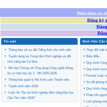
Phiếu khảo sát n
Đăng ký g
Đăng 
Đăng
Tin mới
Sinh Viên Cần 
Thông báo về ưu đãi Tiếng Anh cho sinh viên
Thay đổi mật 
Tuyển dụng tại Trung tâm Khởi nghiệp và đổi
Biểu Mẫu
mới sáng tạo Cà Mau
Quy trình Công
Mở lớp Chứng chỉ Ứng dụng Công nghệ thông
Quy trình mượ
tin cơ bản học kỳ 3 - NH 2025-2026
Format Luận v
Thông báo quản lý Mô hình cafe Thanh niên
Sơ đồ phòng h
Tuyển sinh năm 2026
Quy trình công
Cuộc thi "Dự án khởi nghiệp tiềm năng Đại học
Phản hồi ngườ
Cần Thơ năm 2026"
Lịch phòng má