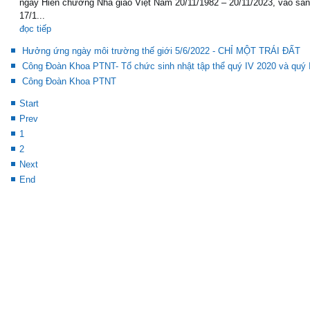
ngày Hiến chương Nhà giáo Việt Nam 20/11/1982 – 20/11/2023, vào sá
17/1...
đọc tiếp
Hưởng ứng ngày môi trường thế giới 5/6/2022 - CHỈ MỘT TRÁI ĐẤT
Công Đoàn Khoa PTNT- Tổ chức sinh nhật tập thể quý IV 2020 và quý 
Công Đoàn Khoa PTNT
Start
Prev
1
2
Next
End