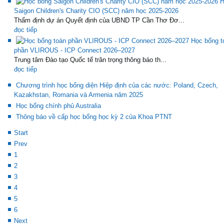
H
Saigon Children's Charity CIO (SCC) năm học 2025-2026
Thẩm định dự án Quyết định của UBND TP Cần Thơ Đơ...
đọc tiếp
Học bổng t
phần VLIROUS - ICP Connect 2026–2027
Trung tâm Đào tạo Quốc tế trân trọng thông báo th...
đọc tiếp
Chương trình học bổng diện Hiệp định của các nước: Poland, Czech,
Kazakhstan, Romania và Armenia năm 2025
Học bổng chính phủ Australia
Thông báo về cấp học bổng học kỳ 2 của Khoa PTNT
Start
Prev
1
2
3
4
5
6
Next