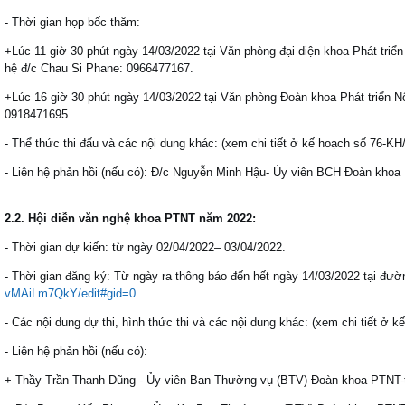
- Thời gian họp bốc thăm:
+Lúc 11 giờ 30 phút ngày 14/03/2022 tại Văn phòng đại diện khoa Phát triển
hệ đ/c Chau Si Phane: 0966477167.
+Lúc 16 giờ 30 phút ngày 14/03/2022 tại Văn phòng Đoàn khoa Phát triển N
0918471695.
- Thể thức thi đấu và các nội dung khác: (xem chi tiết ở kế hoạch số 76-K
- Liên hệ phản hồi (nếu có): Đ/c Nguyễn Minh Hậu- Ủy viên BCH Đoàn kh
2.2. Hội diễn văn nghệ khoa PTNT năm 2022:
- Thời gian dự kiến: từ ngày 02/04/2022– 03/04/2022.
- Thời gian đăng ký: Từ ngày ra thông báo đến hết ngày 14/03/2022 tại đườ
vMAiLm7QkY/edit#gid=0
- Các nội dung dự thi, hình thức thi và các nội dung khác: (xem chi tiết ở
- Liên hệ phản hồi (nếu có):
+ Thầy Trần Thanh Dũng - Ủy viên Ban Thường vụ (BTV) Đoàn khoa PTNT