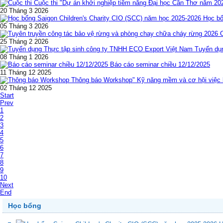
Cuộc thi "Dự án khởi nghiệp tiềm năng Đại học Cần Thơ năm 20
20 Tháng 3 2026
Học bổ
05 Tháng 3 2026
25 Tháng 2 2026
Tuyển dụ
08 Tháng 1 2026
Báo cáo seminar chiều 12/12/2025
11 Tháng 12 2025
Thông báo Workshop" Kỹ năng mềm và cơ hội việc l
02 Tháng 12 2025
Start
Prev
1
2
3
4
5
6
7
8
9
10
Next
End
Học bổng