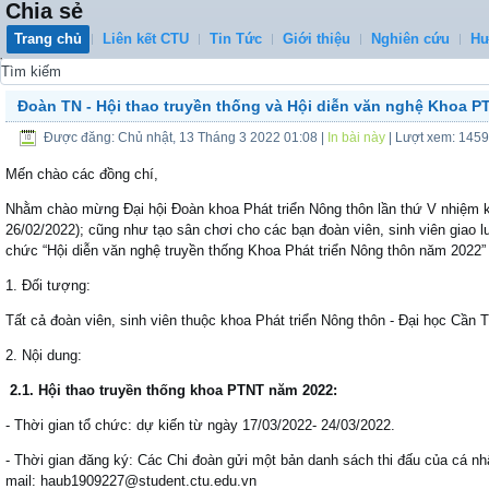
Chia sẻ
Trang chủ
Liên kết CTU
Tin Tức
Giới thiệu
Nghiên cứu
Hư
0
Đoàn TN - Hội thao truyền thống và Hội diễn văn nghệ Khoa P
Được đăng: Chủ nhật, 13 Tháng 3 2022 01:08
|
In bài này
| Lượt xem: 145
Mến chào các đồng chí,
Nhằm chào mừng Đại hội Đoàn khoa Phát triển Nông thôn lần thứ V nhiệm 
26/02/2022); cũng như tạo sân chơi cho các bạn đoàn viên, sinh viên giao 
chức “Hội diễn văn nghệ truyền thống Khoa Phát triển Nông thôn năm 2022” 
1. Đối tượng:
Tất cả đoàn viên, sinh viên thuộc khoa Phát triển Nông thôn - Đại học Cần
2. Nội dung:
2.1. Hội thao truyền thống khoa PTNT năm 2022:
- Thời gian tổ chức: dự kiến từ ngày 17/03/2022- 24/03/2022.
- Thời gian đăng ký: Các Chi đoàn gửi một bản danh sách thi đấu của cá nhâ
mail: haub1909227@student.ctu.edu.vn