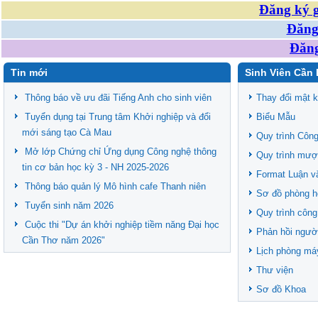
Đăng ký g
Đăng 
Đăng
Tin mới
Sinh Viên Cần 
Thông báo về ưu đãi Tiếng Anh cho sinh viên
Thay đổi mật 
Tuyển dụng tại Trung tâm Khởi nghiệp và đổi
Biểu Mẫu
mới sáng tạo Cà Mau
Quy trình Công
Mở lớp Chứng chỉ Ứng dụng Công nghệ thông
Quy trình mượ
tin cơ bản học kỳ 3 - NH 2025-2026
Format Luận v
Thông báo quản lý Mô hình cafe Thanh niên
Sơ đồ phòng h
Tuyển sinh năm 2026
Quy trình công
Cuộc thi "Dự án khởi nghiệp tiềm năng Đại học
Phản hồi ngườ
Cần Thơ năm 2026"
Lịch phòng má
Thư viện
Sơ đồ Khoa