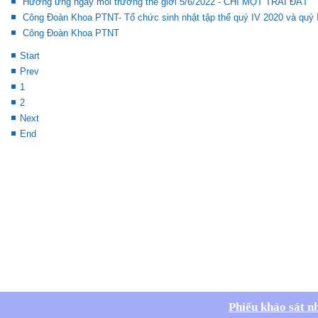
Hưởng ứng ngày môi trường thế giới 5/6/2022 - CHỈ MỘT TRÁI ĐẤT
Công Đoàn Khoa PTNT- Tổ chức sinh nhật tập thể quý IV 2020 và quý 
Công Đoàn Khoa PTNT
Start
Prev
1
2
Next
End
Phiếu khảo sát n