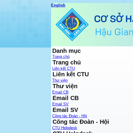
English
Danh mục
Trang chủ
Trang chủ
Liên kết CTU
Liên kết CTU
Thư viện
Thư viện
Email CB
Email CB
Email SV
Email SV
Công tác Đoàn - Hội
Công tác Đoàn - Hội
CTU Helpdesk