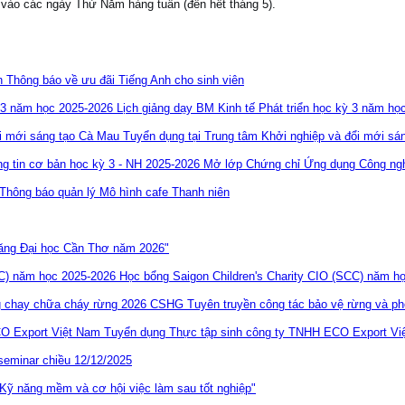
vào các ngày Thứ Năm hàng tuần (đến hết tháng 5).
Thông báo về ưu đãi Tiếng Anh cho sinh viên
Lịch giảng dạy BM Kinh tế Phát triển học kỳ 3 năm họ
Tuyển dụng tại Trung tâm Khởi nghiệp và đổi mới sá
Mở lớp Chứng chỉ Ứng dụng Công nghệ
Thông báo quản lý Mô hình cafe Thanh niên
năng Đại học Cần Thơ năm 2026"
Học bổng Saigon Children's Charity CIO (SCC) năm h
Tuyên truyền công tác bảo vệ rừng và 
Tuyển dụng Thực tập sinh công ty TNHH ECO Export Vi
seminar chiều 12/12/2025
ỹ năng mềm và cơ hội việc làm sau tốt nghiệp"