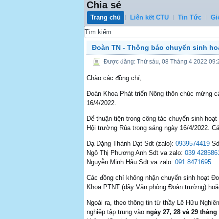
Chia sẻ
Trang chủ
Liên kết CTU
Tin Tức
Gi
0
Đoàn TN - Thông báo chuyển sinh hoạ
Được đăng: Thứ sáu, 08 Tháng 4 2022 09:
Chào các đồng chí,
Đoàn Khoa Phát triển Nông thôn chúc mừng các
16/4/2022.
Để thuận tiện trong công tác chuyển sinh hoạ
Hội trường Rùa trong sáng ngày 16/4/2022. Cá
Dạ Đặng Thành Đạt Sdt (zalo):
0939574419
Sd
Ngô Thị Phương Anh Sdt va zalo:
039 428586
Nguyễn Minh Hậu Sdt va zalo:
091 8471695
Các đồng chí không nhận chuyển sinh hoạt Đo
Khoa PTNT (dãy Văn phòng Đoàn trường) hoặc
Ngoài ra, theo thông tin từ thầy Lê Hữu Nghi
nghiệp tập trung vào
ngày 27, 28 và 29 tháng 