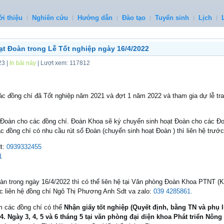
ới thiệu
Nghiên cứu
Hướng dẫn
Đào tạo
Tuyển sinh
Lịch
t Đoàn trong Lễ Tốt nghiệp ngày 16/4/2022
23
|
In bài này
| Lượt xem: 117812
 đồng chí đã Tốt nghiệp năm 2021 và đợt 1 năm 2022 và tham gia dự lễ tra
t Đoàn cho các đồng chí. Đoàn Khoa sẽ ký chuyển sinh hoạt Đoàn cho các Đoà
c đồng chí có nhu cầu rút sổ Đoàn (chuyển sinh hoạt Đoàn ) thì liên hệ trư
t:
0939332455
1
àn trong ngày 16/4/2022 thì có thể liên hệ tại Văn phòng Đoàn Khoa PTNT (
 liên hệ đồng chí
Ngô Thị Phương Anh Sdt va zalo:
039 4285861.
êm các đồng chí có thể
Nhận giấy tốt nghiệp (Quyết định, bằng TN và phụ l
4. Ngày 3, 4, 5 và 6 tháng 5 tại văn phòng đại diện khoa Phát triển Nông