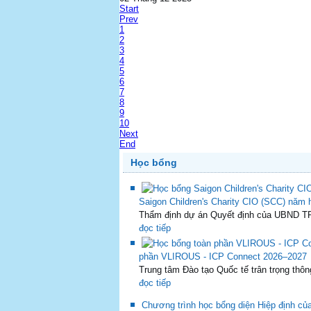
Start
Prev
1
2
3
4
5
6
7
8
9
10
Next
End
Học bổng
Saigon Children's Charity CIO (SCC) năm
Thẩm định dự án Quyết định của UBND T
đọc tiếp
phần VLIROUS - ICP Connect 2026–2027
Trung tâm Đào tạo Quốc tế trân trọng thông
đọc tiếp
Chương trình học bổng diện Hiệp định củ