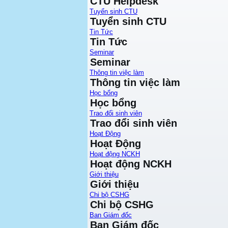
CTU Helpdesk
Tuyển sinh CTU
Tuyển sinh CTU
Tin Tức
Tin Tức
Seminar
Seminar
Thông tin việc làm
Thông tin việc làm
Học bổng
Học bổng
Trao đổi sinh viên
Trao đổi sinh viên
Hoạt Động
Hoạt Động
Hoạt động NCKH
Hoạt động NCKH
Giới thiệu
Giới thiệu
Chi bộ CSHG
Chi bộ CSHG
Ban Giám đốc
Ban Giám đốc