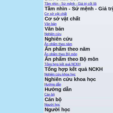
Tầm nhìn - Sứ mệnh - Giá trị cốt lõi
Tầm nhìn - Sứ mệnh - Giá trị
Cơ sở vật chất
Cơ sở vật chất
Văn bản
Văn bản
Nghiên cứu
Nghiên cứu
Ấn phẩm theo năm
Ấn phẩm theo năm
Ấn phẩm theo Bộ môn
Ấn phẩm theo Bộ môn
Tổng hợp kết quả NCKH
Tổng hợp kết quả NCKH
Nghiên cứu khoa học
Nghiên cứu khoa học
Hướng dẫn
Hướng dẫn
Cán bộ
Cán bộ
Người học
Người học