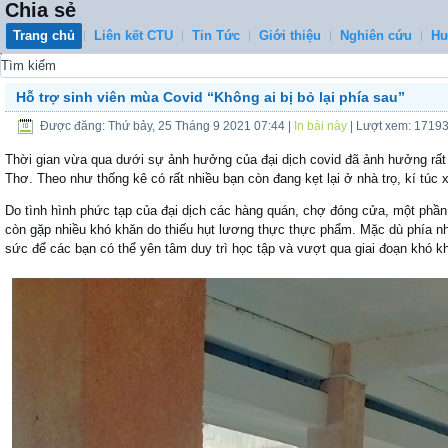
Chia sẻ
Trang chủ
Liên kết CTU
Tin Tức
Giới thiệu
Nghiên cứu
Hư
0
Hỗ trợ sinh viên mùa Covid “Không ai bị bỏ lại phía sau”
Được đăng: Thứ bảy, 25 Tháng 9 2021 07:44
|
In bài này
| Lượt xem: 1719
Thời gian vừa qua dưới sự ảnh hưởng của đại dịch covid đã ảnh hưởng rất 
Thơ. Theo như thống kê có rất nhiều bạn còn đang kẹt lại ở nhà trọ, kí túc
Do tình hình phức tạp của đại dịch các hàng quán, chợ đóng cửa, một phần 
còn gặp nhiều khó khăn do thiếu hụt lương thực thực phẩm. Mặc dù phía nhà
sức để các bạn có thể yên tâm duy trì học tập và vượt qua giai đoạn khó k