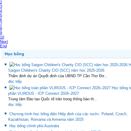
2
3
4
5
6
7
8
9
10
Next
End
Học bổng
H
Saigon Children's Charity CIO (SCC) năm học 2025-2026
Thẩm định dự án Quyết định của UBND TP Cần Thơ Đơ...
đọc tiếp
Học bổng t
phần VLIROUS - ICP Connect 2026–2027
Trung tâm Đào tạo Quốc tế trân trọng thông báo th...
đọc tiếp
Chương trình học bổng diện Hiệp định của các nước: Poland, Czech,
Kazakhstan, Romania và Armenia năm 2025
Học bổng chính phủ Australia