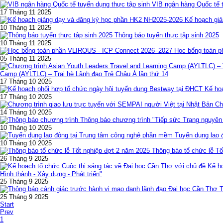
VIB ngân hàng Quốc tế t
17 Tháng 11 2025
Kế hoạch gi
10 Tháng 11 2025
Thông báo tuyển thực tập sinh 2025
10 Tháng 11 2025
Học bổng toàn 
05 Tháng 11 2025
Camp (AYLTLC) – Trại hè Lãnh đạo Trẻ Châu Á lần thứ 14
17 Tháng 10 2025
Kế ho
17 Tháng 10 2025
Ch
14 Tháng 10 2025
Thông báo chương trình "Tiếp sức Trạng nguyên
10 Tháng 10 2025
Tuyển dụng lao 
10 Tháng 10 2025
Thông báo tổ chức lễ Tố
26 Tháng 9 2025
Kế h
Hình thành - Xây dựng - Phát triển"
25 Tháng 9 2025
T
25 Tháng 9 2025
Start
Prev
1