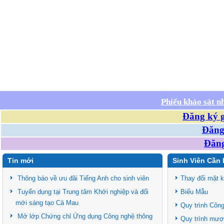
Phiếu khảo sát n
Đăng ký g
Đăng 
Đăng
Tin mới
Sinh Viên Cần 
Thông báo về ưu đãi Tiếng Anh cho sinh viên
Thay đổi mật 
Tuyển dụng tại Trung tâm Khởi nghiệp và đổi
Biểu Mẫu
mới sáng tạo Cà Mau
Quy trình Công
Mở lớp Chứng chỉ Ứng dụng Công nghệ thông
Quy trình mượ