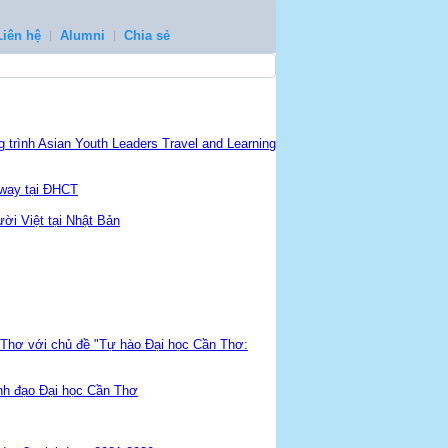
Liên hệ
Alumni
Chia sẻ
trình Asian Youth Leaders Travel and Learning
tway tại ĐHCT
ời Việt tại Nhật Bản
 Thơ với chủ đề "Tự hào Đại học Cần Thơ:
nh đạo Đại học Cần Thơ