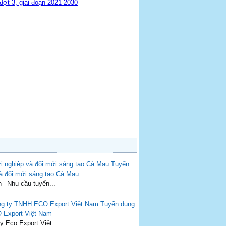
đợt 3, giai đoạn 2021-2030
Tuyển
và đổi mới sáng tạo Cà Mau
n– Nhu cầu tuyển...
Tuyển dụng
 Export Việt Nam
 Eco Export Việt...