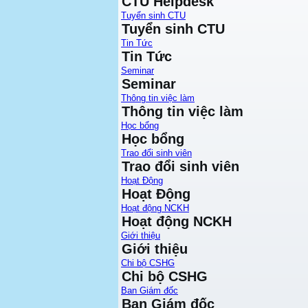
CTU Helpdesk
Tuyển sinh CTU
Tuyển sinh CTU
Tin Tức
Tin Tức
Seminar
Seminar
Thông tin việc làm
Thông tin việc làm
Học bổng
Học bổng
Trao đổi sinh viên
Trao đổi sinh viên
Hoạt Động
Hoạt Động
Hoạt động NCKH
Hoạt động NCKH
Giới thiệu
Giới thiệu
Chi bộ CSHG
Chi bộ CSHG
Ban Giám đốc
Ban Giám đốc