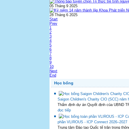
05 Tháng 9 2025
28 Tháng 6 2025
Start
Prev
1
2
3
4
5
6
7
8
9
10
Next
End
Học bổng
Saigon Children's Charity CIO (SCC) năm
Thẩm định dự án Quyết định của UBND T
đọc tiếp
phần VLIROUS - ICP Connect 2026–2027
Trung tâm Đào tạo Quốc tế trân trọng thông