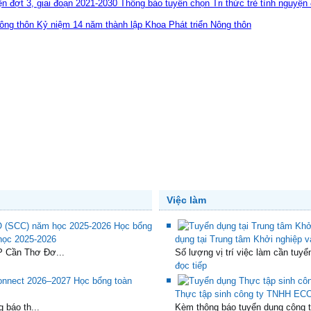
Thông báo tuyển chọn Tri thức trẻ tình nguyện 
Kỷ niệm 14 năm thành lập Khoa Phát triển Nông thôn
Việc làm
Học bổng
 học 2025-2026
dụng tại Trung tâm Khởi nghiệp 
P Cần Thơ Đơ...
Số lượng vị trí việc làm cần tuyể
đọc tiếp
Học bổng toàn
Thực tập sinh công ty TNHH ECO
 báo th...
Kèm thông báo tuyển dụng công ty