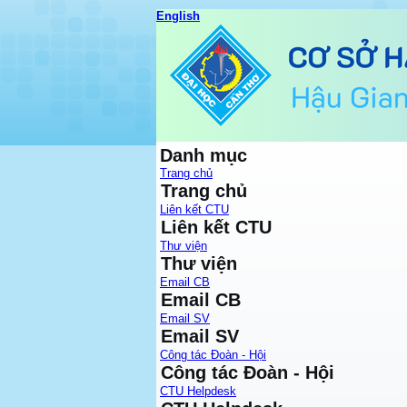
English
Danh mục
Trang chủ
Trang chủ
Liên kết CTU
Liên kết CTU
Thư viện
Thư viện
Email CB
Email CB
Email SV
Email SV
Công tác Đoàn - Hội
Công tác Đoàn - Hội
CTU Helpdesk