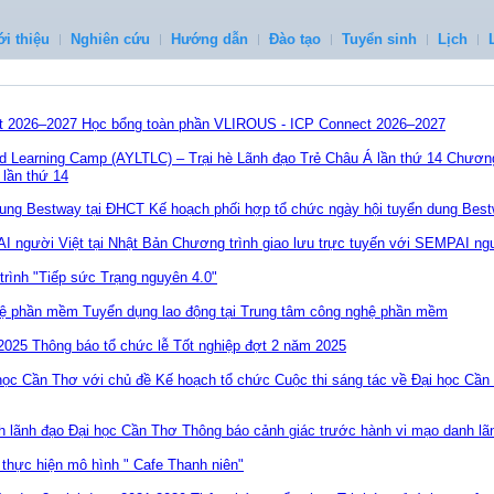
ới thiệu
Nghiên cứu
Hướng dẫn
Đào tạo
Tuyển sinh
Lịch
Học bổng toàn phần VLIROUS - ICP Connect 2026–2027
Chương 
lần thứ 14
Kế hoạch phối hợp tổ chức ngày hội tuyển dung Bes
Chương trình giao lưu trực tuyến với SEMPAI ngư
rình "Tiếp sức Trạng nguyên 4.0"
Tuyển dụng lao động tại Trung tâm công nghệ phần mềm
Thông báo tổ chức lễ Tốt nghiệp đợt 2 năm 2025
Kế hoạch tổ chức Cuộc thi sáng tác về Đại học Cần
Thông báo cảnh giác trước hành vi mạo danh lã
thực hiện mô hình " Cafe Thanh niên"