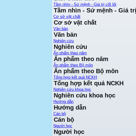
Tầm nhìn - Sứ mệnh - Giá trị cốt lõi
Tầm nhìn - Sứ mệnh - Giá trị
Cơ sở vật chất
Cơ sở vật chất
Văn bản
Văn bản
Nghiên cứu
Nghiên cứu
Ấn phẩm theo năm
Ấn phẩm theo năm
Ấn phẩm theo Bộ môn
Ấn phẩm theo Bộ môn
Tổng hợp kết quả NCKH
Tổng hợp kết quả NCKH
Nghiên cứu khoa học
Nghiên cứu khoa học
Hướng dẫn
Hướng dẫn
Cán bộ
Cán bộ
Người học
Người học