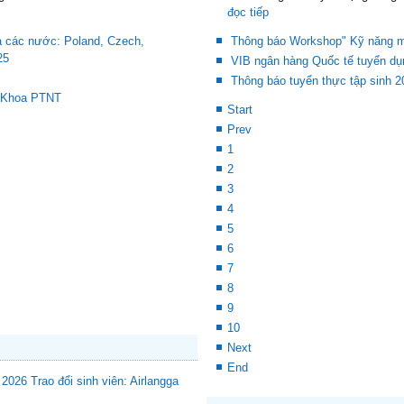
đọc tiếp
a các nước: Poland, Czech,
Thông báo Workshop" Kỹ năng mề
25
VIB ngân hàng Quốc tế tuyển dụ
Thông báo tuyển thực tập sinh 2
a Khoa PTNT
Start
Prev
1
2
3
4
5
6
7
8
9
10
Next
End
Trao đổi sinh viên: Airlangga