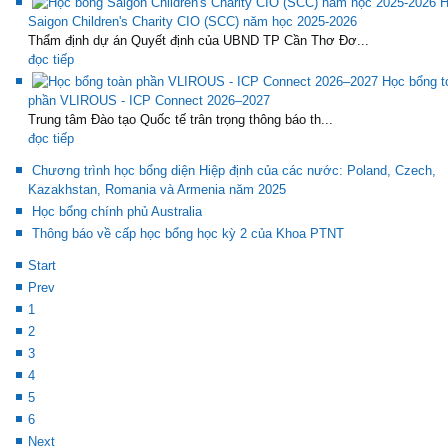
H
Saigon Children's Charity CIO (SCC) năm học 2025-2026
Thẩm định dự án Quyết định của UBND TP Cần Thơ Đơ...
đọc tiếp
Học bổng t
phần VLIROUS - ICP Connect 2026–2027
Trung tâm Đào tạo Quốc tế trân trọng thông báo th...
đọc tiếp
Chương trình học bổng diện Hiệp định của các nước: Poland, Czech,
Kazakhstan, Romania và Armenia năm 2025
Học bổng chính phủ Australia
Thông báo về cấp học bổng học kỳ 2 của Khoa PTNT
Start
Prev
1
2
3
4
5
6
Next