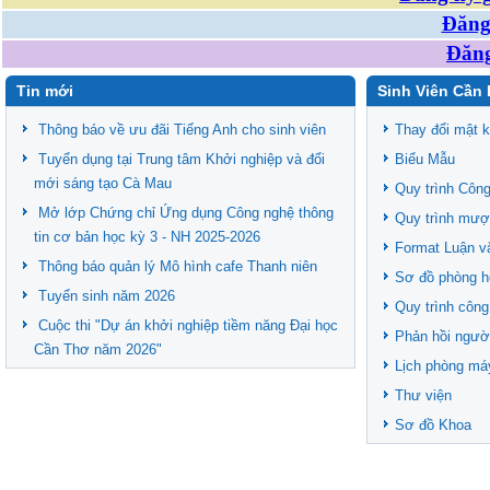
Đăng 
Đăng
Tin mới
Sinh Viên Cần 
Thông báo về ưu đãi Tiếng Anh cho sinh viên
Thay đổi mật 
Tuyển dụng tại Trung tâm Khởi nghiệp và đổi
Biểu Mẫu
mới sáng tạo Cà Mau
Quy trình Công
Mở lớp Chứng chỉ Ứng dụng Công nghệ thông
Quy trình mượ
tin cơ bản học kỳ 3 - NH 2025-2026
Format Luận v
Thông báo quản lý Mô hình cafe Thanh niên
Sơ đồ phòng h
Tuyển sinh năm 2026
Quy trình công
Cuộc thi "Dự án khởi nghiệp tiềm năng Đại học
Phản hồi ngườ
Cần Thơ năm 2026"
Lịch phòng má
Thư viện
Sơ đồ Khoa