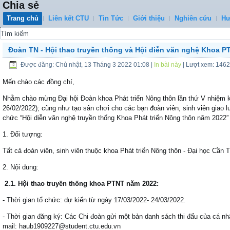
Chia sẻ
Trang chủ
Liên kết CTU
Tin Tức
Giới thiệu
Nghiên cứu
Hư
0
Đoàn TN - Hội thao truyền thống và Hội diễn văn nghệ Khoa P
Được đăng: Chủ nhật, 13 Tháng 3 2022 01:08
|
In bài này
| Lượt xem: 146
Mến chào các đồng chí,
Nhằm chào mừng Đại hội Đoàn khoa Phát triển Nông thôn lần thứ V nhiệm 
26/02/2022); cũng như tạo sân chơi cho các bạn đoàn viên, sinh viên giao 
chức “Hội diễn văn nghệ truyền thống Khoa Phát triển Nông thôn năm 2022” 
1. Đối tượng:
Tất cả đoàn viên, sinh viên thuộc khoa Phát triển Nông thôn - Đại học Cần
2. Nội dung:
2.1. Hội thao truyền thống khoa PTNT năm 2022:
- Thời gian tổ chức: dự kiến từ ngày 17/03/2022- 24/03/2022.
- Thời gian đăng ký: Các Chi đoàn gửi một bản danh sách thi đấu của cá nhâ
mail: haub1909227@student.ctu.edu.vn