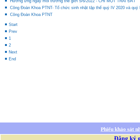
Hưởng ứng ngày môi trường thế giới 5/6/2022 - CHỈ MỘT TRÁI ĐẤT
Công Đoàn Khoa PTNT- Tổ chức sinh nhật tập thể quý IV 2020 và quý 
Công Đoàn Khoa PTNT
Start
Prev
1
2
Next
End
Phiếu khảo sát n
Đăng ký g