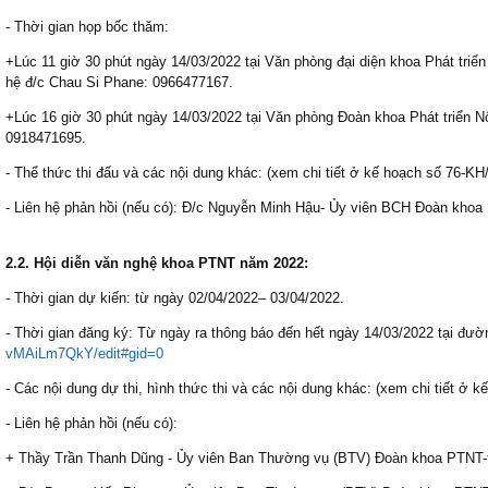
- Thời gian họp bốc thăm:
+Lúc 11 giờ 30 phút ngày 14/03/2022 tại Văn phòng đại diện khoa Phát triển
hệ đ/c Chau Si Phane: 0966477167.
+Lúc 16 giờ 30 phút ngày 14/03/2022 tại Văn phòng Đoàn khoa Phát triển N
0918471695.
- Thể thức thi đấu và các nội dung khác: (xem chi tiết ở kế hoạch số 76-K
- Liên hệ phản hồi (nếu có): Đ/c Nguyễn Minh Hậu- Ủy viên BCH Đoàn kh
2.2. Hội diễn văn nghệ khoa PTNT năm 2022:
- Thời gian dự kiến: từ ngày 02/04/2022– 03/04/2022.
- Thời gian đăng ký: Từ ngày ra thông báo đến hết ngày 14/03/2022 tại đườ
vMAiLm7QkY/edit#gid=0
- Các nội dung dự thi, hình thức thi và các nội dung khác: (xem chi tiết ở
- Liên hệ phản hồi (nếu có):
+ Thầy Trần Thanh Dũng - Ủy viên Ban Thường vụ (BTV) Đoàn khoa PTNT