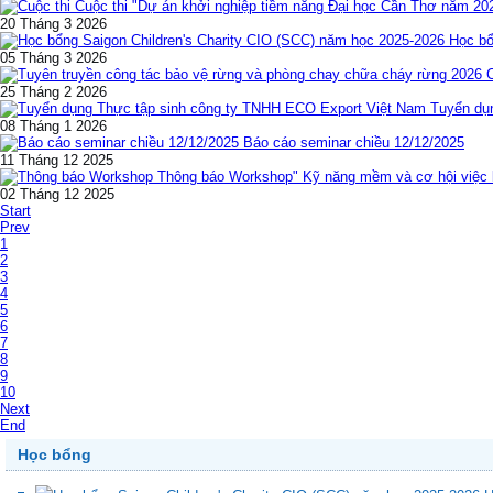
Cuộc thi "Dự án khởi nghiệp tiềm năng Đại học Cần Thơ năm 20
20 Tháng 3 2026
Học bổ
05 Tháng 3 2026
25 Tháng 2 2026
Tuyển dụ
08 Tháng 1 2026
Báo cáo seminar chiều 12/12/2025
11 Tháng 12 2025
Thông báo Workshop" Kỹ năng mềm và cơ hội việc l
02 Tháng 12 2025
Start
Prev
1
2
3
4
5
6
7
8
9
10
Next
End
Học bổng