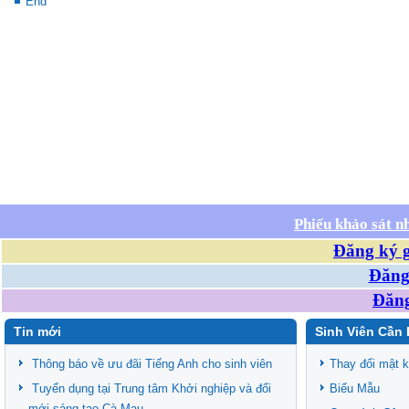
End
Phiếu khảo sát n
Đăng ký g
Đăng 
Đăng
Tin mới
Sinh Viên Cần 
Thông báo về ưu đãi Tiếng Anh cho sinh viên
Thay đổi mật 
Tuyển dụng tại Trung tâm Khởi nghiệp và đổi
Biểu Mẫu
mới sáng tạo Cà Mau