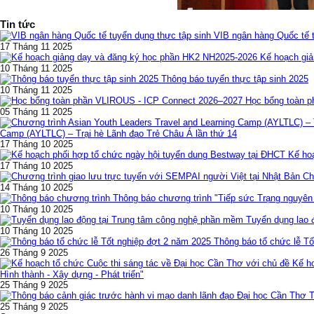
Tin tức
VIB ngân hàng Quốc tế t
17 Tháng 11 2025
Kế hoạch gi
10 Tháng 11 2025
Thông báo tuyển thực tập sinh 2025
10 Tháng 11 2025
Học bổng toàn 
05 Tháng 11 2025
Camp (AYLTLC) – Trại hè Lãnh đạo Trẻ Châu Á lần thứ 14
17 Tháng 10 2025
Kế ho
17 Tháng 10 2025
Ch
14 Tháng 10 2025
Thông báo chương trình "Tiếp sức Trạng nguyên
10 Tháng 10 2025
Tuyển dụng lao 
10 Tháng 10 2025
Thông báo tổ chức lễ Tố
26 Tháng 9 2025
Kế h
Hình thành - Xây dựng - Phát triển"
25 Tháng 9 2025
T
25 Tháng 9 2025