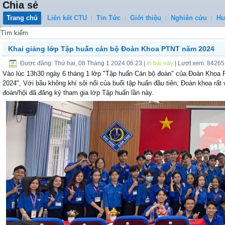
Chia sẻ
Trang chủ
Liên kết CTU
Tin Tức
Giới thiệu
Nghiên cứu
Hư
0
Khai giảng lớp Tập huấn cán bộ Đoàn Khoa PTNT năm 2024
Được đăng: Thứ hai, 08 Tháng 1 2024 06:23
|
In bài này
| Lượt xem: 84265
Vào lúc 13h30 ngày 6 tháng 1 lớp "Tập huấn Cán bộ đoàn" của Đoàn Khoa 
2024", Với bầu không khí sôi nổi của buổi tập huấn đầu tiên, Đoàn khoa rất 
đoàn/hội đã đăng ký tham gia lớp Tập huấn lần này.