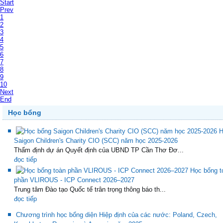
Start
Prev
1
2
3
4
5
6
7
8
9
10
Next
End
Học bổng
H
Saigon Children's Charity CIO (SCC) năm học 2025-2026
Thẩm định dự án Quyết định của UBND TP Cần Thơ Đơ...
đọc tiếp
Học bổng t
phần VLIROUS - ICP Connect 2026–2027
Trung tâm Đào tạo Quốc tế trân trọng thông báo th...
đọc tiếp
Chương trình học bổng diện Hiệp định của các nước: Poland, Czech,