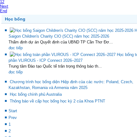
12
Next
End
Học bổng
H
Saigon Children's Charity CIO (SCC) năm học 2025-2026
Thẩm định dự án Quyết định của UBND TP Cần Thơ Đơ...
đọc tiếp
Học bổng t
phần VLIROUS - ICP Connect 2026–2027
Trung tâm Đào tạo Quốc tế trân trọng thông báo th...
đọc tiếp
Chương trình học bổng diện Hiệp định của các nước: Poland, Czech,
Kazakhstan, Romania và Armenia năm 2025
Học bổng chính phủ Australia
Thông báo về cấp học bổng học kỳ 2 của Khoa PTNT
Start
Prev
1
2