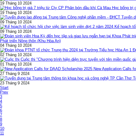
19 Tháng 10 2024
Học bổng trị 
19 Tháng 10 2024
Tuyển d
09 Tháng 10 2024
Kế hoạch tổ
09 Tháng 10 2024
Phát triển Nông thôn (Khu Hòa An)
04 Tháng 10 2024
Đ
02 Tháng 10 2024
Cuộc thi "Chương trình hiện diện trực tuyến với tên miền quốc gi
01 Tháng 10 2024
New Application Calls 
27 Tháng 9 2024
T
23 Tháng 9 2024
Start
Prev
3
4
5
6
7
8
9
10
11