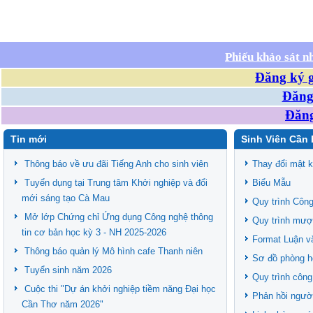
Phiếu khảo sát n
Đăng ký g
Đăng 
Đăng
Tin mới
Sinh Viên Cần 
Thông báo về ưu đãi Tiếng Anh cho sinh viên
Thay đổi mật 
Tuyển dụng tại Trung tâm Khởi nghiệp và đổi
Biểu Mẫu
mới sáng tạo Cà Mau
Quy trình Công
Mở lớp Chứng chỉ Ứng dụng Công nghệ thông
Quy trình mượ
tin cơ bản học kỳ 3 - NH 2025-2026
Format Luận v
Thông báo quản lý Mô hình cafe Thanh niên
Sơ đồ phòng h
Tuyển sinh năm 2026
Quy trình công
Cuộc thi "Dự án khởi nghiệp tiềm năng Đại học
Phản hồi ngườ
Cần Thơ năm 2026"