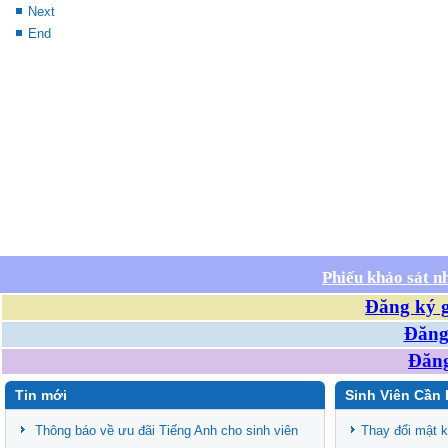
Next
End
Phiếu khảo sát n
Đăng ký g
Đăng 
Đăng
Tin mới
Sinh Viên Cần 
Thông báo về ưu đãi Tiếng Anh cho sinh viên
Thay đổi mật 