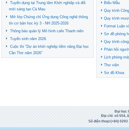
Tuyển dụng tại Trung tâm Khởi nghiệp và đổi
Biểu Mẫu
mới sáng tạo Cà Mau
Quy trình Công
Mở lớp Chứng chỉ Ứng dụng Công nghệ thông
Quy trình mượ
tin cơ bản học kỳ 3 - NH 2025-2026
Format Luận v
Thông báo quản lý Mô hình cafe Thanh niên
Sơ đồ phòng h
Tuyển sinh năm 2026
Quy trình công
Cuộc thi "Dự án khởi nghiệp tiềm năng Đại học
Phản hồi ngườ
Cần Thơ năm 2026"
Lịch phòng má
Thư viện
Sơ đồ Khoa
Đại học 
Địa chỉ: số 554,
Số điện thoại:(+84)