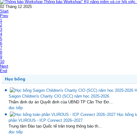
Thông báo Workshop" Kỹ năng mềm và cơ hội việc l
02 Tháng 12 2025
Start
Prev
1
2
3
4
5
6
7
8
9
10
Next
End
Học bổng
H
Saigon Children's Charity CIO (SCC) năm học 2025-2026
Thẩm định dự án Quyết định của UBND TP Cần Thơ Đơ...
đọc tiếp
Học bổng t
phần VLIROUS - ICP Connect 2026–2027
Trung tâm Đào tạo Quốc tế trân trọng thông báo th...
đọc tiếp