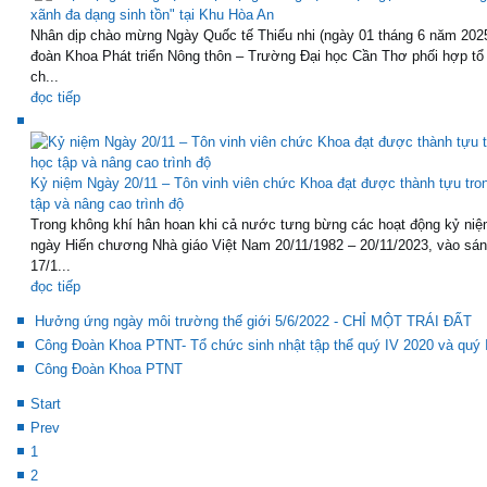
xãnh đa dạng sinh tồn" tại Khu Hòa An
Nhân dịp chào mừng Ngày Quốc tế Thiếu nhi (ngày 01 tháng 6 năm 202
đoàn Khoa Phát triển Nông thôn – Trường Đại học Cần Thơ phối hợp tổ
ch...
đọc tiếp
Kỷ niệm Ngày 20/11 – Tôn vinh viên chức Khoa đạt được thành tựu tro
tập và nâng cao trình độ
Trong không khí hân hoan khi cả nước tưng bừng các hoạt động kỷ niệ
ngày Hiến chương Nhà giáo Việt Nam 20/11/1982 – 20/11/2023, vào sá
17/1...
đọc tiếp
Hưởng ứng ngày môi trường thế giới 5/6/2022 - CHỈ MỘT TRÁI ĐẤT
Công Đoàn Khoa PTNT- Tổ chức sinh nhật tập thể quý IV 2020 và quý 
Công Đoàn Khoa PTNT
Start
Prev
1
2