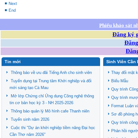
Next
End
Phiếu khảo sát n
Đăng ký g
Đăng 
Đăng
Tin mới
Sinh Viên Cần 
Thông báo về ưu đãi Tiếng Anh cho sinh viên
Thay đổi mật 
Tuyển dụng tại Trung tâm Khởi nghiệp và đổi
Biểu Mẫu
mới sáng tạo Cà Mau
Quy trình Công
Mở lớp Chứng chỉ Ứng dụng Công nghệ thông
Quy trình mượ
tin cơ bản học kỳ 3 - NH 2025-2026
Format Luận v
Thông báo quản lý Mô hình cafe Thanh niên
Sơ đồ phòng h
Tuyển sinh năm 2026
Quy trình công
Cuộc thi "Dự án khởi nghiệp tiềm năng Đại học
Phản hồi ngườ
Cần Thơ năm 2026"