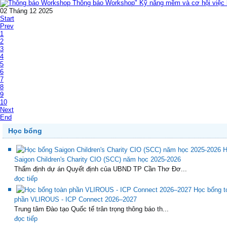
Thông báo Workshop" Kỹ năng mềm và cơ hội việc l
02 Tháng 12 2025
Start
Prev
1
2
3
4
5
6
7
8
9
10
Next
End
Học bổng
H
Saigon Children's Charity CIO (SCC) năm học 2025-2026
Thẩm định dự án Quyết định của UBND TP Cần Thơ Đơ...
đọc tiếp
Học bổng t
phần VLIROUS - ICP Connect 2026–2027
Trung tâm Đào tạo Quốc tế trân trọng thông báo th...
đọc tiếp