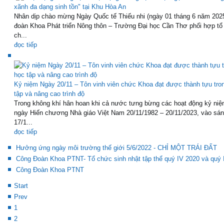
xãnh đa dạng sinh tồn" tại Khu Hòa An
Nhân dịp chào mừng Ngày Quốc tế Thiếu nhi (ngày 01 tháng 6 năm 202
đoàn Khoa Phát triển Nông thôn – Trường Đại học Cần Thơ phối hợp tổ
ch...
đọc tiếp
Kỷ niệm Ngày 20/11 – Tôn vinh viên chức Khoa đạt được thành tựu tro
tập và nâng cao trình độ
Trong không khí hân hoan khi cả nước tưng bừng các hoạt động kỷ niệ
ngày Hiến chương Nhà giáo Việt Nam 20/11/1982 – 20/11/2023, vào sá
17/1...
đọc tiếp
Hưởng ứng ngày môi trường thế giới 5/6/2022 - CHỈ MỘT TRÁI ĐẤT
Công Đoàn Khoa PTNT- Tổ chức sinh nhật tập thể quý IV 2020 và quý 
Công Đoàn Khoa PTNT
Start
Prev
1
2