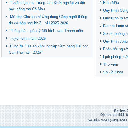
Tuyển dụng tại Trung tâm Khởi nghiệp và đổi
Biểu Mẫu
mới sáng tạo Cà Mau
Quy trình Công
Mở lớp Chứng chỉ Ứng dụng Công nghệ thông
Quy trình mượ
tin cơ bản học kỳ 3 - NH 2025-2026
Format Luận v
Thông báo quản lý Mô hình cafe Thanh niên
Sơ đồ phòng h
Tuyển sinh năm 2026
Quy trình công
Cuộc thi "Dự án khởi nghiệp tiềm năng Đại học
Phản hồi ngườ
Cần Thơ năm 2026"
Lịch phòng má
Thư viện
Sơ đồ Khoa
Đại học 
Địa chỉ: số 554,
Số điện thoại:(+84)