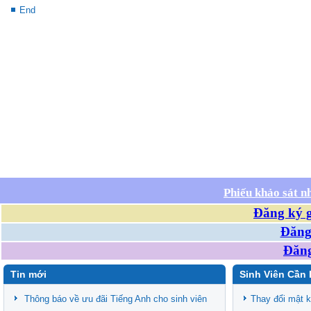
End
Phiếu khảo sát n
Đăng ký g
Đăng 
Đăng
Tin mới
Sinh Viên Cần 
Thông báo về ưu đãi Tiếng Anh cho sinh viên
Thay đổi mật 