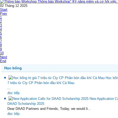
Thông báo Workshop" Kỹ năng mềm và cơ hội việc l
02 Tháng 12 2025
Start
Prev
1
2
3
4
5
6
7
8
9
10
Next
End
Học bổng
Học bổng
7 triệu từ Cty CP Phân bón dầu khí Cà Mau
...
đọc tiếp
New Application Ca
DAAD Scholarship 2025
Dear DAAD Partners and Friends, Today, we would li...
đọc tiếp