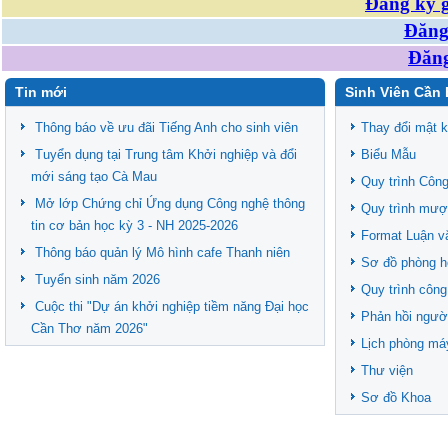
Đăng ký g
Đăng 
Đăng
Tin mới
Sinh Viên Cần 
Thông báo về ưu đãi Tiếng Anh cho sinh viên
Thay đổi mật 
Tuyển dụng tại Trung tâm Khởi nghiệp và đổi
Biểu Mẫu
mới sáng tạo Cà Mau
Quy trình Công
Mở lớp Chứng chỉ Ứng dụng Công nghệ thông
Quy trình mượ
tin cơ bản học kỳ 3 - NH 2025-2026
Format Luận v
Thông báo quản lý Mô hình cafe Thanh niên
Sơ đồ phòng h
Tuyển sinh năm 2026
Quy trình công
Cuộc thi "Dự án khởi nghiệp tiềm năng Đại học
Phản hồi ngườ
Cần Thơ năm 2026"
Lịch phòng má
Thư viện
Sơ đồ Khoa