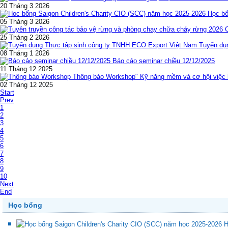
20 Tháng 3 2026
Học bổ
05 Tháng 3 2026
25 Tháng 2 2026
Tuyển dụ
08 Tháng 1 2026
Báo cáo seminar chiều 12/12/2025
11 Tháng 12 2025
Thông báo Workshop" Kỹ năng mềm và cơ hội việc l
02 Tháng 12 2025
Start
Prev
1
2
3
4
5
6
7
8
9
10
Next
End
Học bổng
H