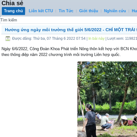
Chia sẻ
Trang chủ
Liên kết CTU
Tin Tức
Giới thiệu
Nghiên cứu
Hư
0
Hưởng ứng ngày môi trường thế giới 5/6/2022 - CHỈ MỘT TRÁI
Được đăng: Thứ ba, 07 Tháng 6 2022 07:54
|
In bài này
| Lượt xem: 11982
Ngày 6/6/2022, Công Đoàn Khoa Phát triển Nông thôn kết hợp với BCN Kh
theo thông điệp năm 2022 chương trình môi trường Liên hợp quốc.