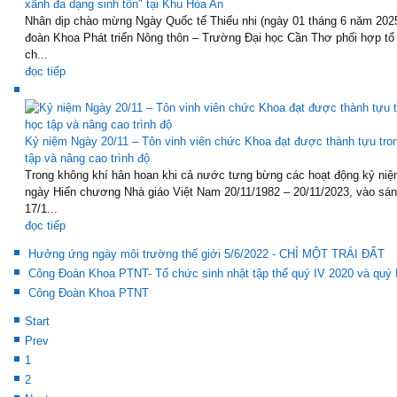
xãnh đa dạng sinh tồn" tại Khu Hòa An
Nhân dịp chào mừng Ngày Quốc tế Thiếu nhi (ngày 01 tháng 6 năm 202
đoàn Khoa Phát triển Nông thôn – Trường Đại học Cần Thơ phối hợp tổ
ch...
đọc tiếp
Kỷ niệm Ngày 20/11 – Tôn vinh viên chức Khoa đạt được thành tựu tro
tập và nâng cao trình độ
Trong không khí hân hoan khi cả nước tưng bừng các hoạt động kỷ niệ
ngày Hiến chương Nhà giáo Việt Nam 20/11/1982 – 20/11/2023, vào sá
17/1...
đọc tiếp
Hưởng ứng ngày môi trường thế giới 5/6/2022 - CHỈ MỘT TRÁI ĐẤT
Công Đoàn Khoa PTNT- Tổ chức sinh nhật tập thể quý IV 2020 và quý 
Công Đoàn Khoa PTNT
Start
Prev
1
2