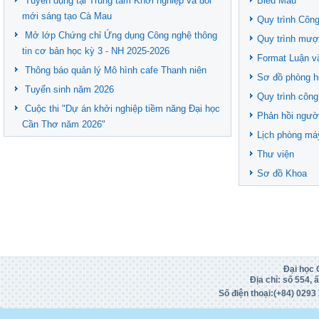
Tuyển dụng tại Trung tâm Khởi nghiệp và đổi
Biểu Mẫu
mới sáng tạo Cà Mau
Quy trình Công
Mở lớp Chứng chỉ Ứng dụng Công nghệ thông
Quy trình mượ
tin cơ bản học kỳ 3 - NH 2025-2026
Format Luận v
Thông báo quản lý Mô hình cafe Thanh niên
Sơ đồ phòng h
Tuyển sinh năm 2026
Quy trình công
Cuộc thi "Dự án khởi nghiệp tiềm năng Đại học
Phản hồi ngườ
Cần Thơ năm 2026"
Lịch phòng má
Thư viện
Sơ đồ Khoa
Đại học 
Địa chỉ: số 554,
Số điện thoại:(+84)