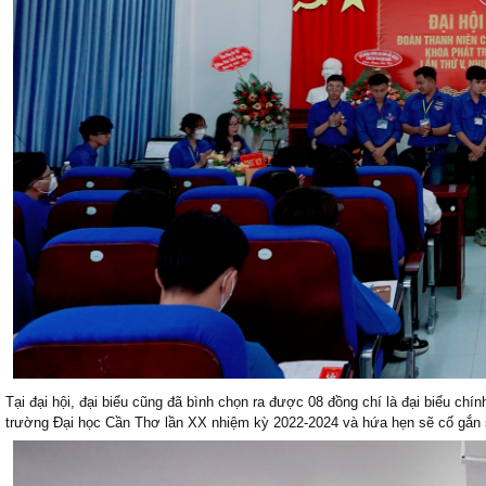
Tại đại hội, đại biểu cũng đã bình chọn ra được 08 đồng chí là đại biểu c
trường Đại học Cần Thơ lần XX nhiệm kỳ 2022-2024 và hứa hẹn sẽ cố gắn