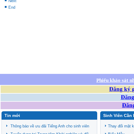
Next
End
Phiếu khảo sát n
Đăng ký g
Đăng 
Đăng
Tin mới
Sinh Viên Cần 
Thông báo về ưu đãi Tiếng Anh cho sinh viên
Thay đổi mật 