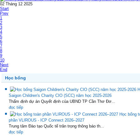
02 Tháng 12 2025
Start
Prev
1
2
3
4
5
6
7
8
9
10
Next
End
Học bổng
H
Saigon Children's Charity CIO (SCC) năm học 2025-2026
Thẩm định dự án Quyết định của UBND TP Cần Thơ Đơ...
đọc tiếp
Học bổng t
phần VLIROUS - ICP Connect 2026–2027
Trung tâm Đào tạo Quốc tế trân trọng thông báo th...
đọc tiếp