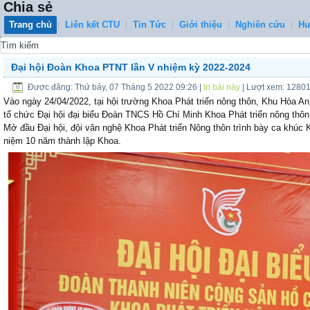
Chia sẻ
Trang chủ
Liên kết CTU
Tin Tức
Giới thiệu
Nghiên cứu
Hư
0
Đại hội Đoàn Khoa PTNT lần V nhiệm kỳ 2022-2024
Được đăng: Thứ bảy, 07 Tháng 5 2022 09:26
|
In bài này
| Lượt xem: 1280
Vào ngày 24/04/2022, tại hội trường Khoa Phát triển nông thôn, Khu Hòa A
tổ chức Đại hội đại biểu Đoàn TNCS Hồ Chí Minh Khoa Phát triển nông thôn lâ
Mở đầu Đại hội, đội văn nghệ Khoa Phát triển Nông thôn trình bày ca khúc
niệm 10 năm thành lập Khoa.