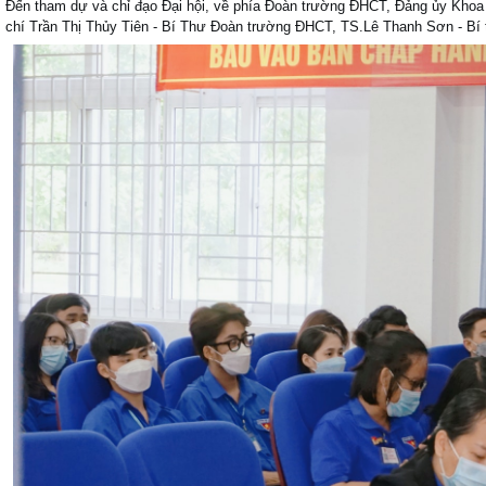
Đến tham dự và chỉ đạo Đại hội, về phía Đoàn trường ĐHCT, Đảng ủy Khoa 
chí Trần Thị Thủy Tiên - Bí Thư Đoàn trường ĐHCT, TS.Lê Thanh Sơn - B