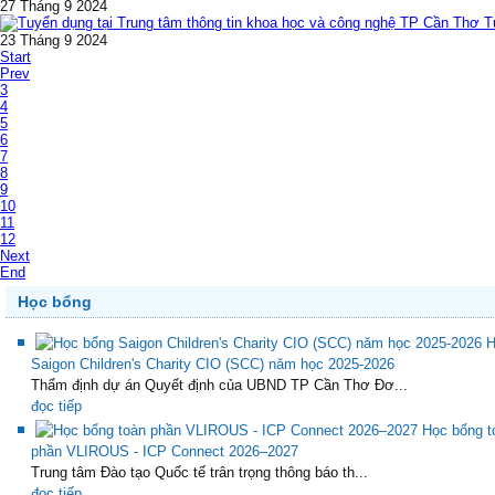
27 Tháng 9 2024
T
23 Tháng 9 2024
Start
Prev
3
4
5
6
7
8
9
10
11
12
Next
End
Học bổng
H
Saigon Children's Charity CIO (SCC) năm học 2025-2026
Thẩm định dự án Quyết định của UBND TP Cần Thơ Đơ...
đọc tiếp
Học bổng t
phần VLIROUS - ICP Connect 2026–2027
Trung tâm Đào tạo Quốc tế trân trọng thông báo th...
đọc tiếp